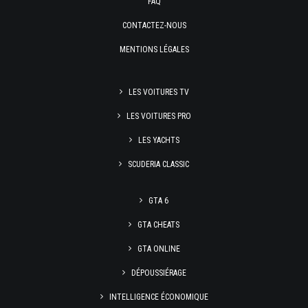
FAQ
CONTACTEZ-NOUS
MENTIONS LÉGALES
LES VOITURES TV
LES VOITURES PRO
LES YACHTS
SCUDERIA CLASSIC
GTA 6
GTA CHEATS
GTA ONLINE
DÉPOUSSIÉRAGE
INTELLIGENCE ÉCONOMIQUE