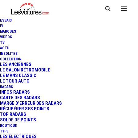
ESSAIS
F1
MARQUES
VIDÉOS
TV
ACTU
F1 : LA MERCEDES-AMG GT
INSOLITES
COLLECTION
BLACK SERIES EN SAFETY
LES ANCIENNES
LE SALON RÉTROMOBILE
LE MANS CLASSIC
CAR 2022
LE TOUR AUTO
RADARS
INFOS RADARS
CARTE DES RADARS
2 Minutes
|
12 mars 2022
MARGE D’ERREUR DES RADARS
RÉCUPÉRER SES POINTS
TOP RADARS
SOLDE DE POINTS
BOUTIQUE
TYPE
LES ÉLECTRIQUES
FR