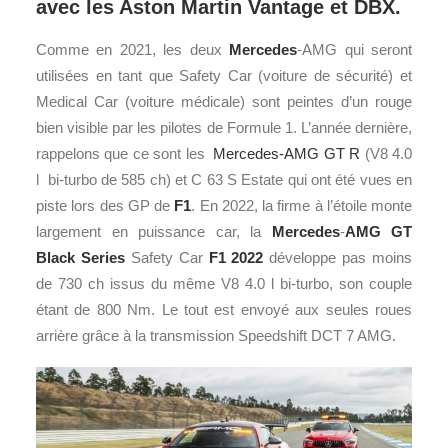
avec les Aston Martin Vantage et DBX.
Comme en 2021, les deux
Mercedes
-AMG qui seront
utilisées en tant que Safety Car (voiture de sécurité) et
Medical Car (voiture médicale) sont peintes d’un rouge
bien visible par les pilotes de Formule 1. L’année dernière,
rappelons que ce sont les
Mercedes-AMG GT R
(V8 4.0
l bi-turbo de 585 ch) et C 63 S Estate qui ont été vues en
piste lors des GP de
F1
. En 2022, la firme à l’étoile monte
largement en puissance car, la
Mercedes
-
AMG GT
Black Series
Safety Car
F1 2022
développe pas moins
de 730 ch issus du même V8 4.0 l bi-turbo, son couple
étant de 800 Nm. Le tout est envoyé aux seules roues
arrière grâce à la transmission Speedshift DCT 7 AMG.