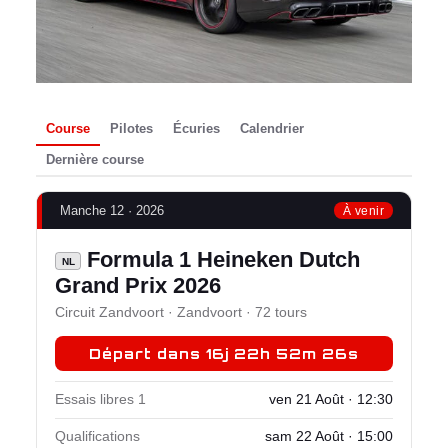
Course
Pilotes
Écuries
Calendrier
Dernière course
Manche 12 · 2026
À venir
Formula 1 Heineken Dutch
NL
Grand Prix 2026
Circuit Zandvoort · Zandvoort · 72 tours
Départ dans 16j 22h 52m 25s
Essais libres 1
ven 21 Août · 12:30
Qualifications
sam 22 Août · 15:00