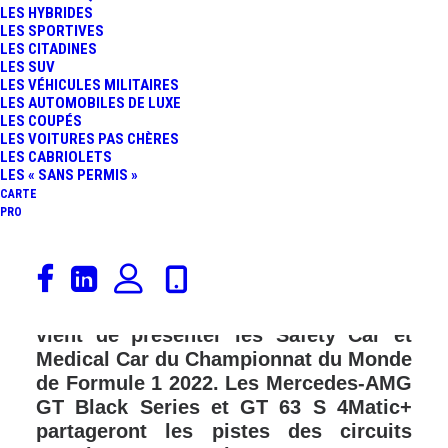
LES HYBRIDES
LES SPORTIVES
LES CITADINES
LES SUV
LES VÉHICULES MILITAIRES
LES AUTOMOBILES DE LUXE
LES COUPÉS
LES VOITURES PAS CHÈRES
LES CABRIOLETS
LES « SANS PERMIS »
CARTE
PRO
En marge des derniers essais d’avant-
saison qui se tiennent jusqu’à
aujourd’hui à Bahreïn, Mercedes-AMG
vient de présenter les Safety Car et
Medical Car du Championnat du Monde
de Formule 1 2022. Les Mercedes-AMG
GT Black Series et GT 63 S 4Matic+
partageront les pistes des circuits