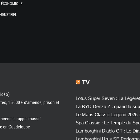
E ÉCONOMIQUE
NDUSTRIEL
TV
vidéo)
Lotus Super Seven : La Légère
ntes, 15 000 € d’amende, prison et
La BYD Denza Z : quand la super
Le Mans Classic Legend 2026 :
 incendie, rappel massif
Spa Classic : Le Temple du Sp
ale en Guadeloupe
Lamborghini Diablo GT : Le Di
Lamborghini Urus SE Performa