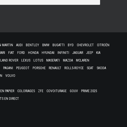
N MARTIN
AUDI
BENTLEY
BMW
BUGATTI
BYD
CHEVROLET
CITROËN
RARI
FIAT
FORD
HONDA
HYUNDAI
INFINITI
JAGUAR
JEEP
KIA
LAND ROVER
LEXUS
LOTUS
MASERATI
MAZDA
MCLAREN
PAGANI
PEUGEOT
PORSCHE
RENAULT
ROLLS-ROYCE
SEAT
SKODA
EN
VOLVO
EN PAPIER
COLORIAGES
ZFE
COVOITURAGE
GOUV
PRIME 2025
TS EN DIRECT