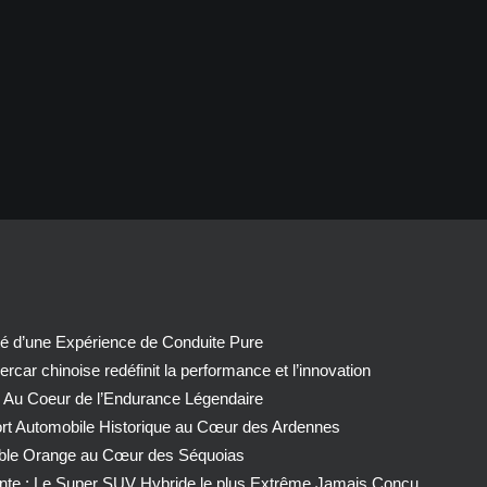
té d’une Expérience de Conduite Pure
car chinoise redéfinit la performance et l’innovation
 Au Coeur de l’Endurance Légendaire
ort Automobile Historique au Cœur des Ardennes
able Orange au Cœur des Séquoias
nte : Le Super SUV Hybride le plus Extrême Jamais Conçu