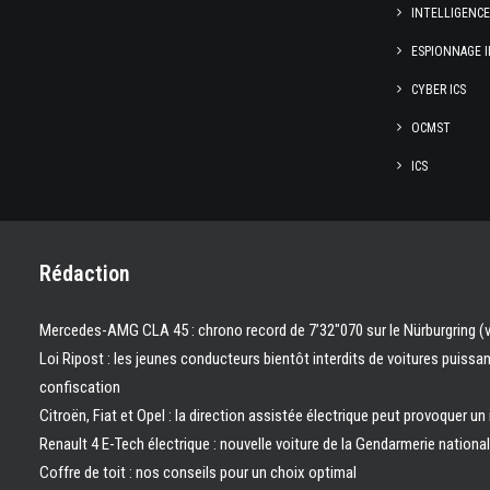
INTELLIGENC
ESPIONNAGE I
CYBER ICS
OCMST
ICS
Rédaction
Mercedes-AMG CLA 45 : chrono record de 7’32″070 sur le Nürburgring (
Loi Ripost : les jeunes conducteurs bientôt interdits de voitures puissa
confiscation
Citroën, Fiat et Opel : la direction assistée électrique peut provoquer un
Renault 4 E-Tech électrique : nouvelle voiture de la Gendarmerie nation
Coffre de toit : nos conseils pour un choix optimal