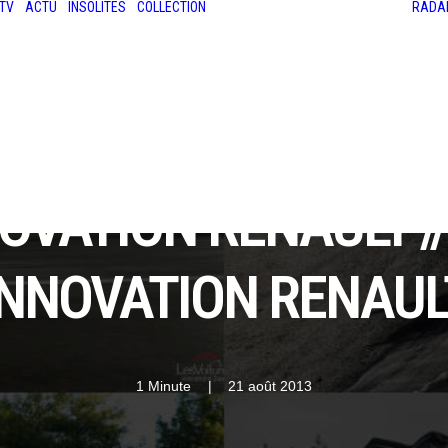
TV
ACTU
INSOLITES
COLLECTION
RADA
LES ANCIENNES
LE SALON RÉTROMOBILE
LE MANS CLASSIC
LE TOUR AUTO
NOVATION RENAULT //
INNOVATION RENAUL
1 Minute
|
21 août 2013