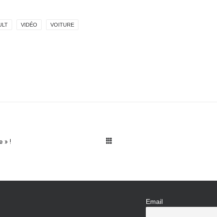
ULT
VIDÉO
VOITURE
e » !
Email