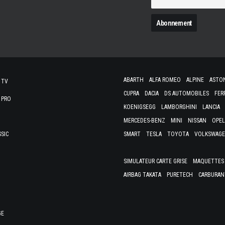
N
ABARTH
ALFA ROMEO
ALPINE
ASTO
 TV
CUPRA
DACIA
DS AUTOMOBILES
FER
 PRO
KOENIGSEGG
LAMBORGHINI
LANCIA
MERCEDES-BENZ
MINI
NISSAN
OPEL
SSIC
SMART
TESLA
TOYOTA
VOLKSWAG
SIMULATEUR CARTE GRISE
MAQUETTES 
AIRBAG TAKATA
PURETECH
CARBURAN
GE