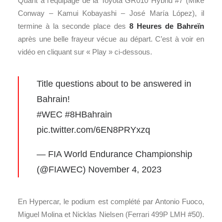
Quant à l’équipage de la
Toyota GR010 Hybrid #7 (
Mike
Conway –
Kamui Kobayashi – José María López), il
termine à la seconde place des
8 Heures de Bahreïn
après une belle frayeur vécue au départ. C’est à voir en
vidéo en cliquant sur « Play » ci-dessous.
Title questions about to be answered in
Bahrain!
#WEC
#8HBahrain
pic.twitter.com/6EN8PRYxzq
— FIA World Endurance Championship
(@FIAWEC)
November 4, 2023
En Hypercar, le podium est complété par
Antonio Fuoco,
Miguel Molina et Nicklas Nielsen (Ferrari 499P LMH #50).