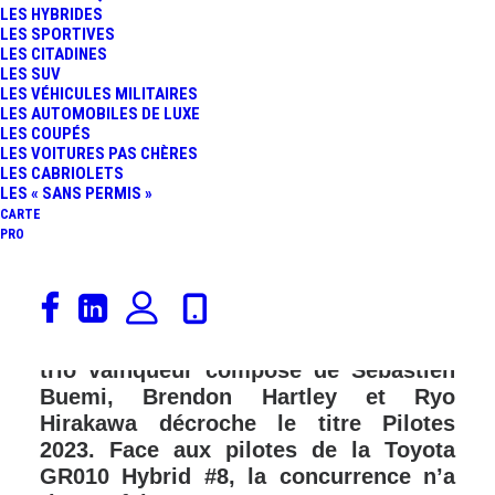
LES HYBRIDES
FR
LES SPORTIVES
LES CITADINES
LES SUV
LES VÉHICULES MILITAIRES
LES AUTOMOBILES DE LUXE
LES COUPÉS
LES VOITURES PAS CHÈRES
LES CABRIOLETS
LES « SANS PERMIS »
CARTE
PRO
A l’arrivée des 8 Heures de Bahreïn,
dernière épreuve du Championnat du
Monde d’Endurance FIA WEC 2023, le
trio vainqueur composé de Sébastien
Buemi, Brendon Hartley et Ryo
Hirakawa décroche le titre Pilotes
2023. Face aux pilotes de la
Toyota
GR010 Hybrid #8, la concurrence n’a