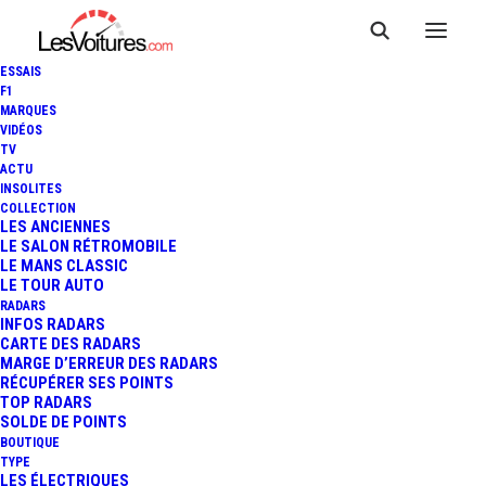
ESSAIS
F1
MARQUES
VIDÉOS
TV
FIA WEC - 8 HEURES DE
ACTU
INSOLITES
BAHREÏN : SÉBASTIEN BUEMI,
COLLECTION
LES ANCIENNES
LE SALON RÉTROMOBILE
BRENDON HARTLEY ET RYO
LE MANS CLASSIC
LE TOUR AUTO
HIRAKAWA CHAMPIONS
RADARS
INFOS RADARS
CARTE DES RADARS
MARGE D’ERREUR DES RADARS
RÉCUPÉRER SES POINTS
3 Minutes
|
4 novembre 2023
TOP RADARS
SOLDE DE POINTS
BOUTIQUE
TYPE
LES ÉLECTRIQUES