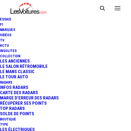
ESSAIS
F1
MARQUES
VIDÉOS
TV
ACTU
FORD MUSTANG SHELBY
INSOLITES
COLLECTION
GT350R : PLUS PROCHE DE
LES ANCIENNES
LE SALON RÉTROMOBILE
LE MANS CLASSIC
LA GT500
LE TOUR AUTO
RADARS
INFOS RADARS
CARTE DES RADARS
2 Minutes
|
14 août 2019
MARGE D’ERREUR DES RADARS
RÉCUPÉRER SES POINTS
TOP RADARS
SOLDE DE POINTS
BOUTIQUE
TYPE
LES ÉLECTRIQUES
FR