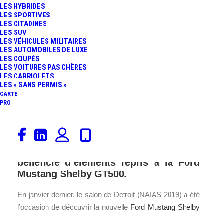
LES HYBRIDES
LES SPORTIVES
LES CITADINES
LES SUV
LES VÉHICULES MILITAIRES
LES AUTOMOBILES DE LUXE
LES COUPÉS
LES VOITURES PAS CHÈRES
LES CABRIOLETS
LES « SANS PERMIS »
CARTE
PRO
Ford dévoile les évolutions apportées
à la Ford Mustang Shelby GT350R. Au
programme, la puissante américaine
bénéficie d’éléments repris à la Ford
Mustang Shelby GT500.
En janvier dernier, le salon de Detroit (NAIAS 2019) a été
l’occasion de découvrir la nouvelle
Ford Mustang Shelby