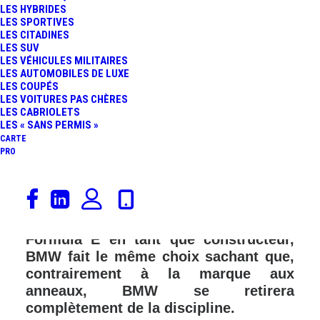
LES HYBRIDES
LES SPORTIVES
LES CITADINES
LES SUV
LES VÉHICULES MILITAIRES
LES AUTOMOBILES DE LUXE
LES COUPÉS
LES VOITURES PAS CHÈRES
LES CABRIOLETS
LES « SANS PERMIS »
CARTE
PRO
48 heures après les annonces
effectuées par Audi Sport avec,
notamment un retrait programmé de la
Formula E en tant que constructeur,
BMW fait le même choix sachant que,
contrairement à la marque aux
anneaux, BMW se retirera
complètement de la discipline.