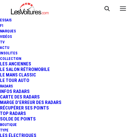
ESSAIS
F1
MARQUES
VIDÉOS
TV
ACTU
FORMULA E : BMW
INSOLITES
COLLECTION
ARRÊTERA SON
LES ANCIENNES
LE SALON RÉTROMOBILE
LE MANS CLASSIC
PROGRAMME FIN 2021
LE TOUR AUTO
RADARS
INFOS RADARS
CARTE DES RADARS
2 Minutes
|
2 décembre 2020
MARGE D’ERREUR DES RADARS
RÉCUPÉRER SES POINTS
TOP RADARS
SOLDE DE POINTS
BOUTIQUE
TYPE
LES ÉLECTRIQUES
FR