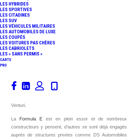
LES HYBRIDES
FR
LES SPORTIVES
LES CITADINES
LES SUV
LES VÉHICULES MILITAIRES
LES AUTOMOBILES DE LUXE
LES COUPÉS
LES VOITURES PAS CHÈRES
LES CABRIOLETS
LES « SANS PERMIS »
CARTE
PRO
C’est un secret de polichinelle pour les acteurs du
championnat de monoplaces électriques. Mercedes-Benz
est en pleine discussion pour le rachat de la licence
Venturi.
La
Formula E
est en plein essor et de nombreux
constructeurs y pensent, d’autres se sont déjà engagés
auprès de structures privées comme DS Automobiles