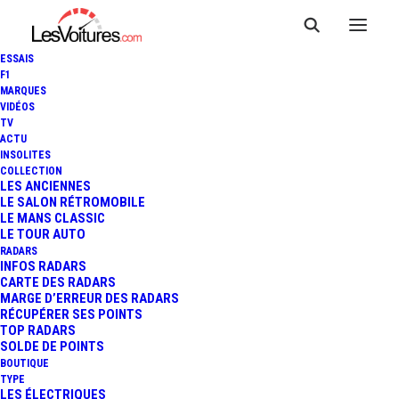
ESSAIS
F1
MARQUES
VIDÉOS
TV
FORMULA E - E-PRIX DE
ACTU
INSOLITES
MONACO : DANS LES
COLLECTION
LES ANCIENNES
LE SALON RÉTROMOBILE
COULISSES DE CITROËN
LE MANS CLASSIC
LE TOUR AUTO
RACING
RADARS
INFOS RADARS
CARTE DES RADARS
MARGE D’ERREUR DES RADARS
RÉCUPÉRER SES POINTS
9 Minutes
|
19 mai 2026
TOP RADARS
SOLDE DE POINTS
BOUTIQUE
TYPE
LES ÉLECTRIQUES