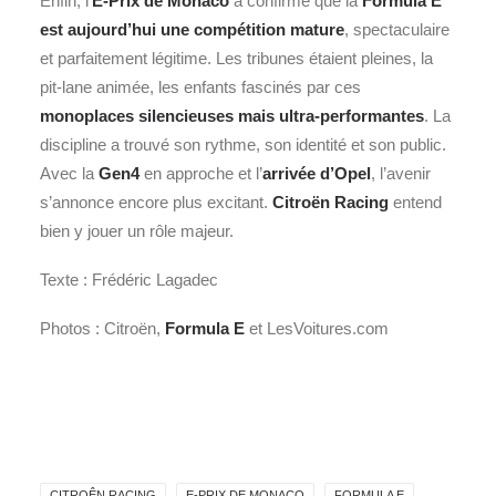
Enfin, l’
E-Prix de Monaco
a confirmé que la
Formula E
est aujourd’hui une compétition mature
, spectaculaire
et parfaitement légitime. Les tribunes étaient pleines, la
pit‑lane animée, les enfants fascinés par ces
monoplaces silencieuses mais ultra‑performantes
. La
discipline a trouvé son rythme, son identité et son public.
Avec la
Gen4
en approche et l’
arrivée d’Opel
, l’avenir
s’annonce encore plus excitant.
Citroën Racing
entend
bien y jouer un rôle majeur.
Texte : Frédéric Lagadec
Photos : Citroën,
Formula E
et LesVoitures.com
CITROÊN RACING
E-PRIX DE MONACO
FORMULA E