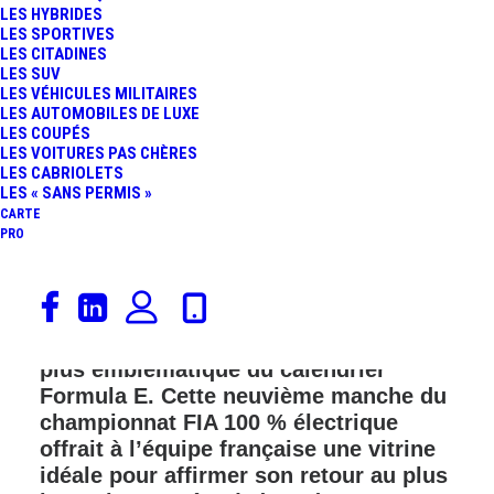
LES HYBRIDES
FR
LES SPORTIVES
LES CITADINES
LES SUV
LES VÉHICULES MILITAIRES
LES AUTOMOBILES DE LUXE
LES COUPÉS
LES VOITURES PAS CHÈRES
LES CABRIOLETS
LES « SANS PERMIS »
CARTE
PRO
Le week‑end dernier, nous étions à
Monaco avec Citroën Racing, présents
sur le Rocher pour vivre l’E‑Prix le
plus emblématique du calendrier
Formula E. Cette neuvième manche du
championnat FIA 100 % électrique
offrait à l’équipe française une vitrine
idéale pour affirmer son retour au plus