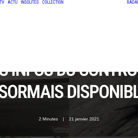
TV
ACTU
INSOLITES
COLLECTION
RADA
LES ANCIENNES
LE SALON RÉTROMOBILE
LE MANS CLASSIC
LE TOUR AUTO
ES INFOS DU CONTR
SORMAIS DISPONIB
2 Minutes
|
21 janvier 2021