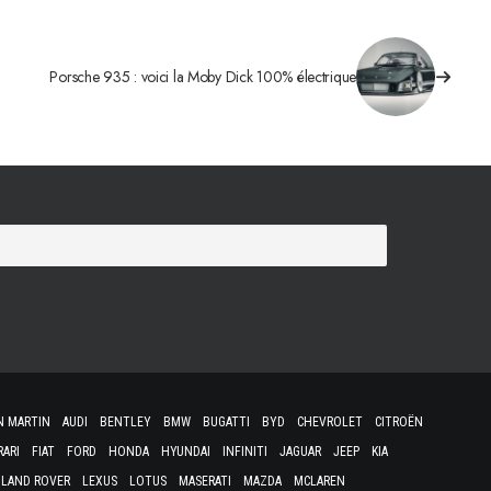
Porsche 935 : voici la Moby Dick 100% électrique
N MARTIN
AUDI
BENTLEY
BMW
BUGATTI
BYD
CHEVROLET
CITROËN
RARI
FIAT
FORD
HONDA
HYUNDAI
INFINITI
JAGUAR
JEEP
KIA
LAND ROVER
LEXUS
LOTUS
MASERATI
MAZDA
MCLAREN