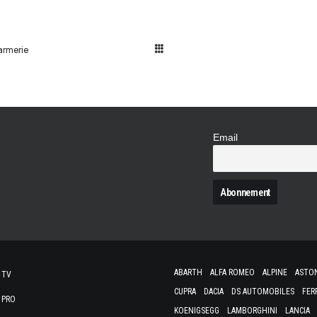
armerie
Email
N
ABARTH
ALFA ROMEO
ALPINE
ASTO
 TV
CUPRA
DACIA
DS AUTOMOBILES
FER
 PRO
KOENIGSEGG
LAMBORGHINI
LANCIA