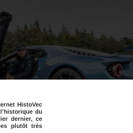
ternet HistoVec
l’historique du
ier dernier, ce
ées plutôt très