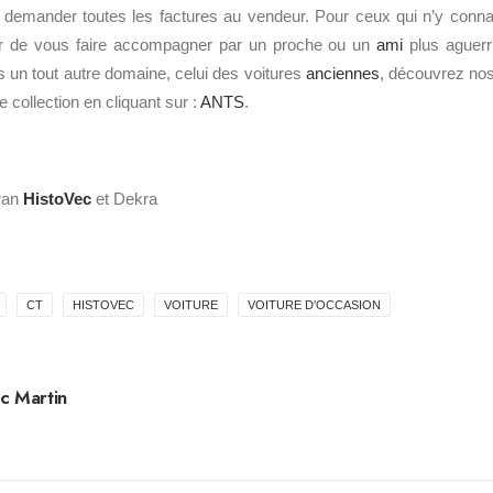
e demander toutes les factures au vendeur. Pour ceux qui n’y conna
er de vous faire accompagner par un proche ou un
ami
plus aguerr
 un tout autre domaine, celui des voitures
anciennes
, découvrez nos
e collection en cliquant sur :
ANTS
.
cran
HistoVec
et Dekra
CT
HISTOVEC
VOITURE
VOITURE D'OCCASION
c Martin