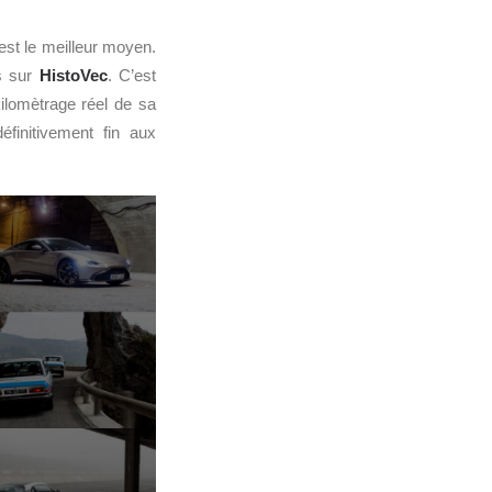
st le meilleur moyen.
s sur
HistoVec
. C’est
kilomètrage réel de sa
éfinitivement fin aux