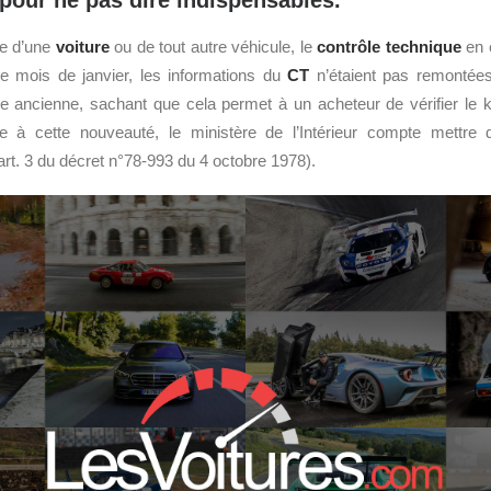
 pour ne pas dire indispensables.
ue d’une
voiture
ou de tout autre véhicule, le
contrôle technique
en e
e mois de janvier, les informations du
CT
n’étaient pas remontée
re ancienne, sachant que cela permet à un acheteur de vérifier le 
e à cette nouveauté, le ministère de l’Intérieur compte mettre d
art. 3 du décret n°78-993 du 4 octobre 1978).