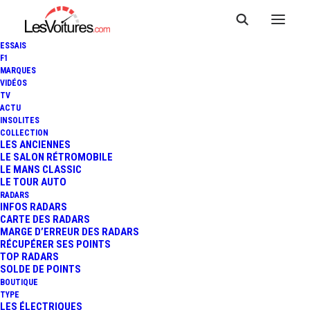
ESSAIS
F1
MARQUES
VIDÉOS
TV
ACTU
INSOLITES
COLLECTION
LES ANCIENNES
HVM STATUS GP N°30
LE SALON RÉTROMOBILE
LE MANS CLASSIC
LE TOUR AUTO
1 Minute
|
13 juin 2013
RADARS
INFOS RADARS
CARTE DES RADARS
MARGE D’ERREUR DES RADARS
RÉCUPÉRER SES POINTS
TOP RADARS
SOLDE DE POINTS
FR
BOUTIQUE
TYPE
LES ÉLECTRIQUES