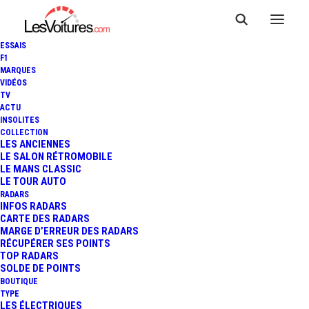
ESSAIS
F1
MARQUES
VIDÉOS
TV
ACTU
ITALIE : UNE JEEP WRANGLER
INSOLITES
COLLECTION
TRÈS SPÉCIALE POUR LA
LES ANCIENNES
LE SALON RÉTROMOBILE
LE MANS CLASSIC
POLICE DES PLAGES
LE TOUR AUTO
RADARS
INFOS RADARS
CARTE DES RADARS
1 Minutes
|
28 juin 2018
MARGE D’ERREUR DES RADARS
RÉCUPÉRER SES POINTS
TOP RADARS
SOLDE DE POINTS
BOUTIQUE
TYPE
LES ÉLECTRIQUES
FR