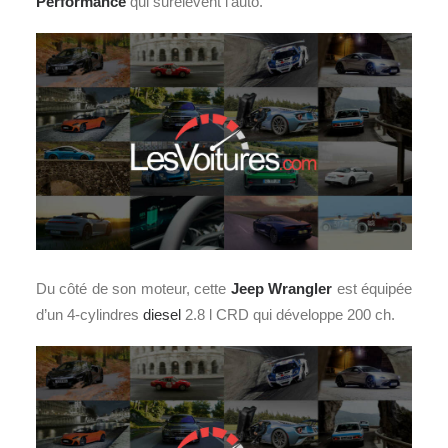
Performance
qui surélèvent l’auto.
Du côté de son moteur, cette
Jeep Wrangler
est équipée
d’un 4-cylindres
diesel
2.8 l CRD qui développe 200 ch.