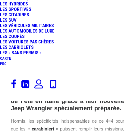
LES HYBRIDES
LES SPORTIVES
LES CITADINES
LES SUV
LES VÉHICULES MILITAIRES
LES AUTOMOBILES DE LUXE
LES COUPÉS
LES VOITURES PAS CHÈRES
LES CABRIOLETS
LES « SANS PERMIS »
CARTE
PRO
Les patrouilles des plages des
« carabinieri » de la police de la région
d’Emilie-Romagne vont être les stars
de l’été en Italie grâce à leur nouvelle
Jeep Wrangler spécialement préparée.
Hormis, les spécificités indispensables de ce 4×4 pour
que les «
carabinieri
» puissent remplir leurs missions,