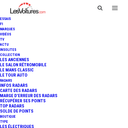
ESSAIS
F1
MARQUES
VIDÉOS
TV
ACTU
INSOLITES
JAGUAR : LA MARQUE VA
COLLECTION
LES ANCIENNES
LE SALON RÉTROMOBILE
DEVENIR 100% ÉLECTRIQUE
LE MANS CLASSIC
LE TOUR AUTO
RADARS
INFOS RADARS
2 Minutes
|
15 février 2021
CARTE DES RADARS
MARGE D’ERREUR DES RADARS
RÉCUPÉRER SES POINTS
TOP RADARS
SOLDE DE POINTS
BOUTIQUE
FR
TYPE
LES ÉLECTRIQUES