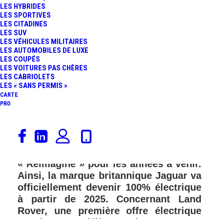
LES HYBRIDES
LES SPORTIVES
LES CITADINES
LES SUV
LES VÉHICULES MILITAIRES
LES AUTOMOBILES DE LUXE
LES COUPÉS
LES VOITURES PAS CHÈRES
LES CABRIOLETS
LES « SANS PERMIS »
CARTE
PRO
Ce matin, Thierry Bolloré, le nouveau
patron du Groupe JLR (Jaguar Land
Rover) a présenté sa stratégie baptisée
« Reimagine » pour les années à venir.
Ainsi, la marque britannique Jaguar va
officiellement devenir 100% électrique
à partir de 2025. Concernant Land
Rover, une première offre électrique