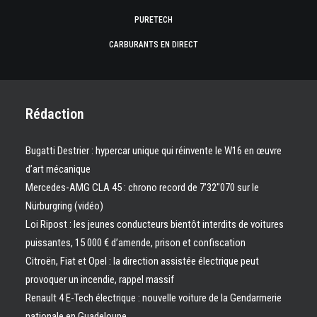
PURETECH
CARBURANTS EN DIRECT
Rédaction
Bugatti Destrier : hypercar unique qui réinvente le W16 en œuvre
d’art mécanique
Mercedes-AMG CLA 45 : chrono record de 7’32″070 sur le
Nürburgring (vidéo)
Loi Ripost : les jeunes conducteurs bientôt interdits de voitures
puissantes, 15 000 € d’amende, prison et confiscation
Citroën, Fiat et Opel : la direction assistée électrique peut
provoquer un incendie, rappel massif
Renault 4 E-Tech électrique : nouvelle voiture de la Gendarmerie
nationale en Guadeloupe