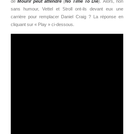
de
Mourir peut attendre
(
No Time To Die
).
Alors, non
sans humour, Vettel et Stroll ont-ils devant eux une
carrière pour remplacer Daniel Craig ? La réponse en
cliquant sur « Play » ci-dessous.