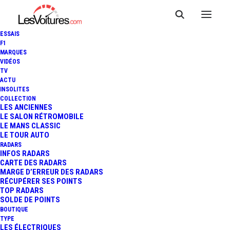
ESSAIS
F1
MARQUES
VIDÉOS
TV
ACTU
INSOLITES
VIDÉO : STROLL ET VETTEL
COLLECTION
LES ANCIENNES
LE SALON RÉTROMOBILE
SE LA JOUENT JAMES BOND
LE MANS CLASSIC
LE TOUR AUTO
RADARS
INFOS RADARS
3 Minutes
|
2 octobre 2021
CARTE DES RADARS
MARGE D’ERREUR DES RADARS
RÉCUPÉRER SES POINTS
TOP RADARS
SOLDE DE POINTS
BOUTIQUE
FR
TYPE
LES ÉLECTRIQUES