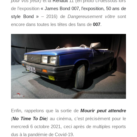
pour vos yeux)
et la
Renault
11 (en photo ci-dessous lors
de l’exposition
« James Bond 007, l’exposition, 50 ans de
style Bond »
– 2016) de
Dangereusement vôtre
sont
encore dans toutes les têtes des fans de
007
.
Enfin, rappelons que la sortie de
Mourir peut attendre
(
No Time To Die
)
au cinéma, c’est précisément pour le
mercredi 6 octobre 2021, ceci après de multiples reports
dus à la pandémie de Covid-19.