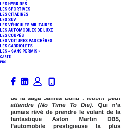
LES HYBRIDES
LES SPORTIVES
LES CITADINES
LES SUV
LES VÉHICULES MILITAIRES
LES AUTOMOBILES DE LUXE
LES COUPÉS
LES VOITURES PAS CHÈRES
LES CABRIOLETS
LES « SANS PERMIS »
CARTE
PRO
Plus que quelques jours d’attente
avant la sortie, dans nos salles
obscures, du tant attendu 25ème film
de la saga James Bond :
Mourir peut
attendre (No Time To Die)
. Qui n’a
jamais rêvé de prendre le volant de la
fantastique Aston Martin DB5,
l’automobile prestigieuse la plus