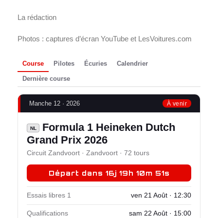
La rédaction
Photos : captures d’écran YouTube et LesVoitures.com
Course
Pilotes
Écuries
Calendrier
Dernière course
Manche 12 · 2026
À venir
Formula 1 Heineken Dutch
NL
Grand Prix 2026
Circuit Zandvoort · Zandvoort · 72 tours
Départ dans 16j 19h 10m 50s
Essais libres 1
ven 21 Août · 12:30
Qualifications
sam 22 Août · 15:00