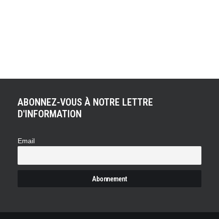
par le Haas F1 Team (à voir ici), l'équipe Williams Martini
Racing a levé le voile sur la FW41. Cette monoplace au
Halo est pour la structure de Grove "très différente" de la
FW40. Toujours motorisée par un Power Unit Mercedes,
la FW41 est fidèle au sponsor…
ABONNEZ-VOUS À NOTRE LETTRE
D'INFORMATION
Email