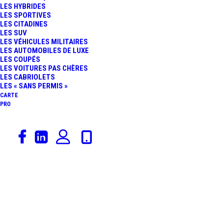
LES HYBRIDES
PRÉSENTE LA LIVRÉE
LES SPORTIVES
LES CITADINES
LES SUV
DE L’AMR26,
LES VÉHICULES MILITAIRES
LES AUTOMOBILES DE LUXE
LES COUPÉS
MONOPLACE CONÇUE
LES VOITURES PAS CHÈRES
LES CABRIOLETS
PAR LE GÉNIE ADRIAN
LES « SANS PERMIS »
CARTE
PRO
NEWEY
19 février 2025
Guide F1
,
À LA UNE
,
Aston Martin
,
Ferrari
,
McLaren
,
Mercedes-Benz
,
Sport Auto
,
Formule 1
,
Actualités Automobiles
,
Alpine
,
Rédaction
,
Constructeurs
F1 : TOUTES LES