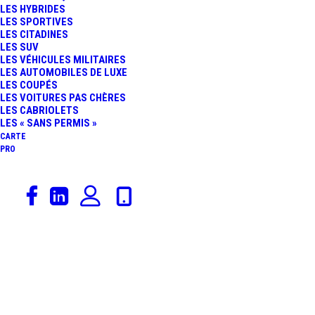
LES HYBRIDES
LES SPORTIVES
LES CITADINES
LES SUV
LES VÉHICULES MILITAIRES
LES AUTOMOBILES DE LUXE
LES COUPÉS
LES VOITURES PAS CHÈRES
LES CABRIOLETS
LES « SANS PERMIS »
CARTE
PRO
Un film de vacances comme tout le monde ou presque !
Ken Block
est de retour sur la neige russe avec sa
Ford
Focus WRC !