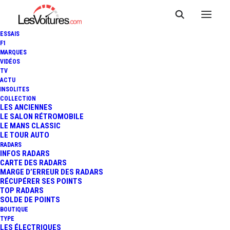
ESSAIS
F1
MARQUES
VIDÉOS
TV
ACTU
INSOLITES
VIDÉO : KEN BLOCK EN
COLLECTION
LES ANCIENNES
LE SALON RÉTROMOBILE
VACANCES EN RUSSIE !
LE MANS CLASSIC
LE TOUR AUTO
RADARS
INFOS RADARS
1 Minute
|
11 avril 2013
CARTE DES RADARS
MARGE D’ERREUR DES RADARS
RÉCUPÉRER SES POINTS
TOP RADARS
SOLDE DE POINTS
BOUTIQUE
FR
TYPE
LES ÉLECTRIQUES