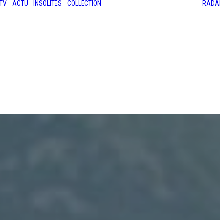
TV
ACTU
INSOLITES
COLLECTION
RADA
LES ANCIENNES
LE SALON RÉTROMOBILE
LE MANS CLASSIC
LE TOUR AUTO