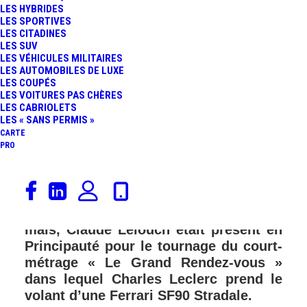
LES HYBRIDES
LES SPORTIVES
LES CITADINES
LES SUV
LES VÉHICULES MILITAIRES
LES AUTOMOBILES DE LUXE
LES COUPÉS
LES VOITURES PAS CHÈRES
LES CABRIOLETS
LES « SANS PERMIS »
CARTE
PRO
Ce week-end à Monaco, les
monoplaces de Formule 1 n’ont pas
fait le spectacle à cause du Covid-19
mais, Claude Lelouch était présent en
Principauté pour le tournage du court-
métrage « Le Grand Rendez-vous »
dans lequel Charles Leclerc prend le
volant d’une Ferrari SF90 Stradale.