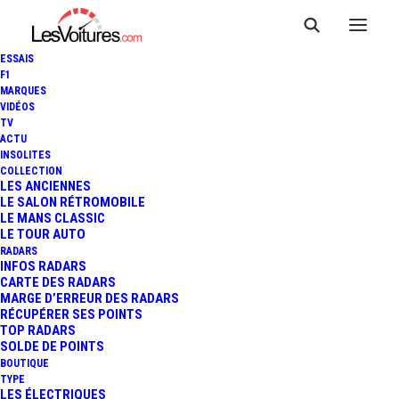
ESSAIS
F1
MARQUES
VIDÉOS
TV
ACTU
LE GRAND RENDEZ-VOUS :
INSOLITES
COLLECTION
LES PHOTOS DU TOURNAGE
LES ANCIENNES
LE SALON RÉTROMOBILE
LE MANS CLASSIC
AVEC CHARLES LECLERC
LE TOUR AUTO
RADARS
INFOS RADARS
CARTE DES RADARS
2 Minutes
|
24 mai 2020
MARGE D’ERREUR DES RADARS
RÉCUPÉRER SES POINTS
TOP RADARS
SOLDE DE POINTS
BOUTIQUE
TYPE
LES ÉLECTRIQUES
FR