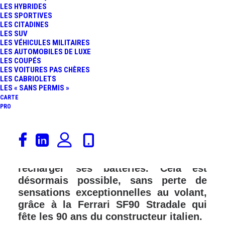
LES HYBRIDES
LES SPORTIVES
LES CITADINES
LES SUV
LES VÉHICULES MILITAIRES
LES AUTOMOBILES DE LUXE
LES COUPÉS
LES VOITURES PAS CHÈRES
LES CABRIOLETS
LES « SANS PERMIS »
CARTE
PRO
Imaginez-vous pouvoir conduire une
Ferrari puis, en rentrant à votre
domicile, la mettre sous tension pour
recharger ses batteries. Cela est
désormais possible, sans perte de
sensations exceptionnelles au volant,
grâce à la Ferrari SF90 Stradale qui
fête les 90 ans du constructeur italien.