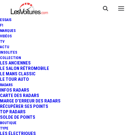
ESSAIS
F1
MARQUES
VIDÉOS
TV
ACTU
FERRARI SF90 STRADALE :
INSOLITES
COLLECTION
HYPERCAR PLUG-IN DE 1 000
LES ANCIENNES
LE SALON RÉTROMOBILE
LE MANS CLASSIC
CHEVAUX
LE TOUR AUTO
RADARS
INFOS RADARS
CARTE DES RADARS
4 Minutes
|
30 mai 2019
MARGE D’ERREUR DES RADARS
RÉCUPÉRER SES POINTS
TOP RADARS
SOLDE DE POINTS
BOUTIQUE
TYPE
LES ÉLECTRIQUES
FR