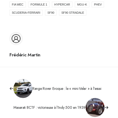
FIA WEC
FORMULE 1
HYPERCAR
MGU-K
PHEV
SCUDERIA-FERRARI
SF90
SF90 STRADALE
Frédéric Martin
Range Rover Evoque : le « mini-Velar » à l’essai
Maserati 8CTF : victorieuse à l’Indy 500 en 1939