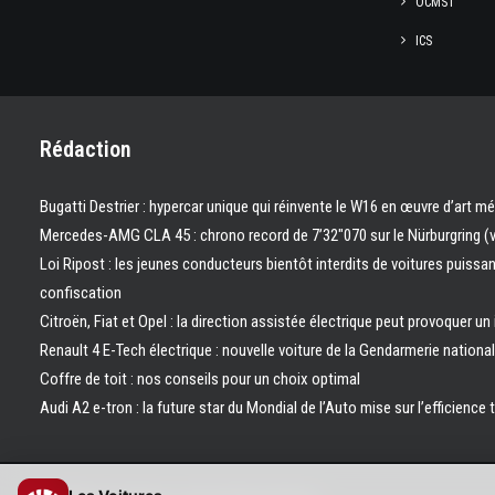
OCMST
ICS
Rédaction
Bugatti Destrier : hypercar unique qui réinvente le W16 en œuvre d’art m
Mercedes-AMG CLA 45 : chrono record de 7’32″070 sur le Nürburgring (
Loi Ripost : les jeunes conducteurs bientôt interdits de voitures puissa
confiscation
Citroën, Fiat et Opel : la direction assistée électrique peut provoquer un
Renault 4 E-Tech électrique : nouvelle voiture de la Gendarmerie nation
Coffre de toit : nos conseils pour un choix optimal
Audi A2 e-tron : la future star du Mondial de l’Auto mise sur l’efficience 