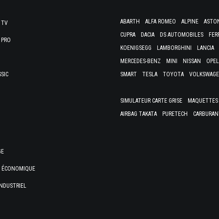
ABARTH
ALFA ROMEO
ALPINE
ASTO
 TV
CUPRA
DACIA
DS AUTOMOBILES
FER
 PRO
KOENIGSEGG
LAMBORGHINI
LANCIA
MERCEDES-BENZ
MINI
NISSAN
OPEL
SSIC
SMART
TESLA
TOYOTA
VOLKSWAG
SIMULATEUR CARTE GRISE
MAQUETTES 
AIRBAG TAKATA
PURETECH
CARBURAN
GE
E ÉCONOMIQUE
NDUSTRIEL