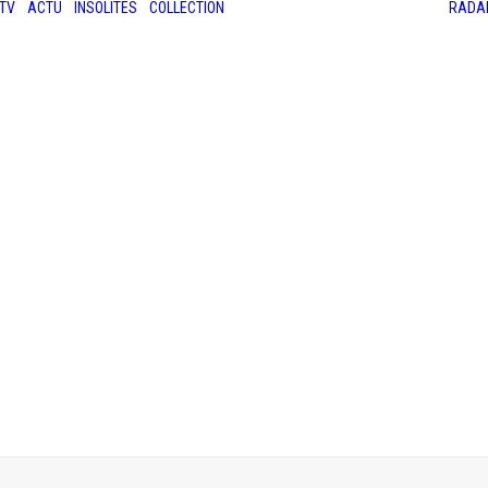
TV
ACTU
INSOLITES
COLLECTION
RADA
LES ANCIENNES
LE SALON RÉTROMOBILE
LE MANS CLASSIC
LE TOUR AUTO