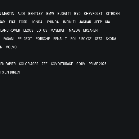
N MARTIN
AUDI
BENTLEY
BMW
BUGATTI
BYD
CHEVROLET
CITROËN
RARI
FIAT
FORD
HONDA
HYUNDAI
INFINITI
JAGUAR
JEEP
KIA
LAND ROVER
LEXUS
LOTUS
MASERATI
MAZDA
MCLAREN
PAGANI
PEUGEOT
PORSCHE
RENAULT
ROLLS-ROYCE
SEAT
SKODA
EN
VOLVO
EN PAPIER
COLORIAGES
ZFE
COVOITURAGE
GOUV
PRIME 2025
TS EN DIRECT