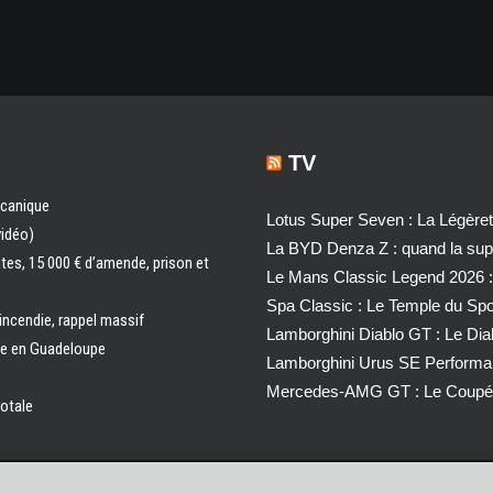
TV
écanique
Lotus Super Seven : La Légère
vidéo)
La BYD Denza Z : quand la super
ntes, 15 000 € d’amende, prison et
Le Mans Classic Legend 2026 :
Spa Classic : Le Temple du Sp
 incendie, rappel massif
Lamborghini Diablo GT : Le Di
ale en Guadeloupe
Lamborghini Urus SE Performa
Mercedes-AMG GT : Le Coupé 
totale