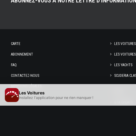
ABONNEZ-VOUS À NOTRE LETTRE D'INFORMATIO
CARTE
LES VOITURES
ABONNEMENT
LES VOITURES
FAQ
LES YACHTS
CONTACTEZ-NOUS
SCUDERIA CLA
MENTIONS LÉGALES
GTA 6
Les Voitures
Installez l'application pour ne rien manquer !
GTA CHEATS
GTA ONLINE
DÉPOUSSIÉRA
INTELLIGENC