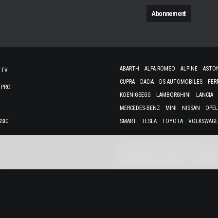
N
ABARTH
ALFA ROMEO
ALPINE
ASTO
 TV
CUPRA
DACIA
DS AUTOMOBILES
FER
 PRO
KOENIGSEGG
LAMBORGHINI
LANCIA
MERCEDES-BENZ
MINI
NISSAN
OPEL
SSIC
SMART
TESLA
TOYOTA
VOLKSWAG
SIMULATEUR CARTE GRISE
MAQUETTES 
AIRBAG TAKATA
PURETECH
CARBURAN
GE
E ÉCONOMIQUE