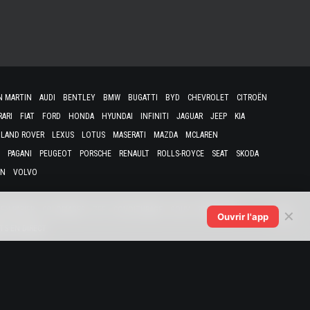
N MARTIN
AUDI
BENTLEY
BMW
BUGATTI
BYD
CHEVROLET
CITROËN
RARI
FIAT
FORD
HONDA
HYUNDAI
INFINITI
JAGUAR
JEEP
KIA
LAND ROVER
LEXUS
LOTUS
MASERATI
MAZDA
MCLAREN
PAGANI
PEUGEOT
PORSCHE
RENAULT
ROLLS-ROYCE
SEAT
SKODA
EN
VOLVO
EN PAPIER
COLORIAGES
ZFE
COVOITURAGE
GOUV
PRIME 2025
✕
Ouvrir l'app
TS EN DIRECT