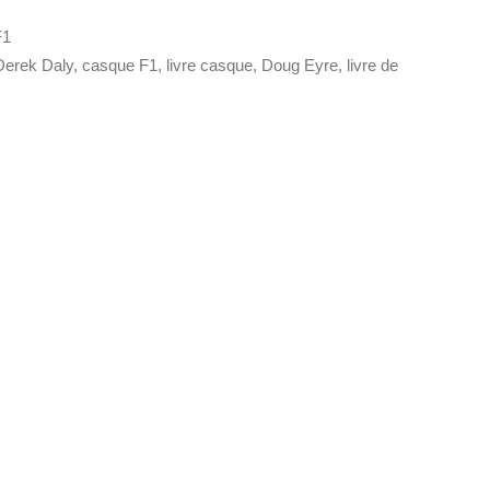
F1
Derek Daly
,
casque F1
,
livre casque
,
Doug Eyre
,
livre de