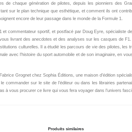
s de chaque génération de pilotes, depuis les pionniers des Gran
t sur le plan technique que esthétique, et comment ils ont contribué
émoignent encore de leur passage dans le monde de la Formule 1.
 1 et commentateur sportif, et postfacé par Doug Eyre, spécialiste d
 vous livrant des anecdotes et des analyses sur les casques de F1. C
itutions culturelles. Il a étudié les parcours de vie des pilotes, les t
inale avec l’histoire du sport automobile et de son imaginaire, en 
abrice Grognet chez Sophia Éditions, une maison d’édition spécialisée
le commander sur le site de l’éditeur ou dans les librairies parte
as à vous procurer ce livre qui vous fera voyager dans l’univers fasc
Produits similaires