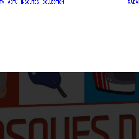
TV
ACTU
INSOLITES
COLLECTION
RADA
LES ANCIENNES
LE SALON RÉTROMOBILE
LE MANS CLASSIC
LE TOUR AUTO