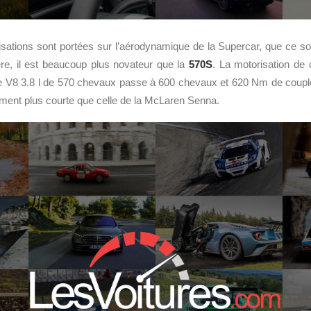
isations sont portées sur l’aérodynamique de la Supercar, que ce soit
rière, il est beaucoup plus novateur que la
570S
. La motorisation de
 V8 3.8 l de 570 chevaux passe à 600 chevaux et 620 Nm de couple
ment plus courte que celle de la McLaren Senna.