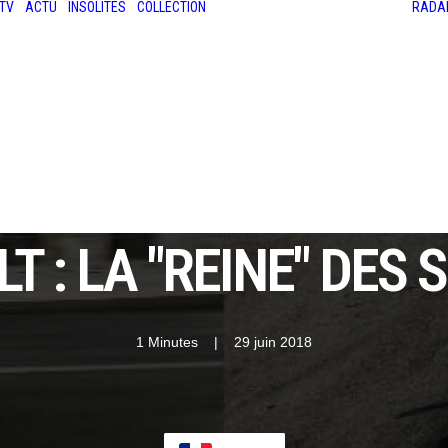
TV
ACTU
INSOLITES
COLLECTION
RADA
LES ANCIENNES
LE SALON RÉTROMOBILE
LE MANS CLASSIC
LE TOUR AUTO
 : LA "REINE" DES 
1 Minutes
|
29 juin 2018