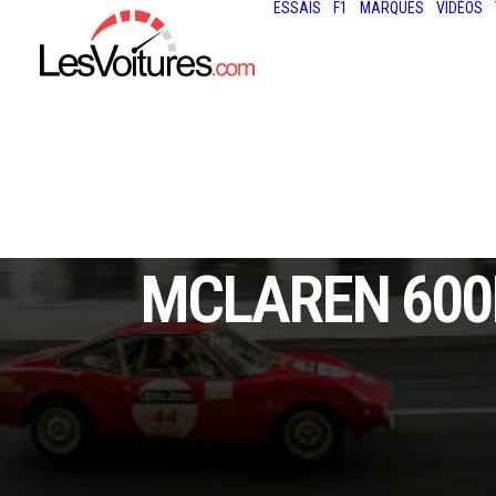
ESSAIS
F1
MARQUES
VIDÉOS
MCLAREN 600LT