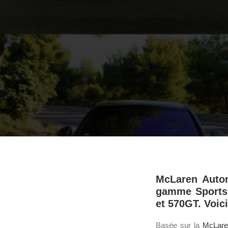
McLaren Autom
gamme Sports 
et 570GT. Voic
Basée sur la
McLare