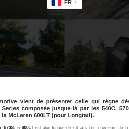
FR
otive vient de présenter celle qui règne dé
Series composée jusque-là par les 540C, 570
i la McLaren 600LT (pour Longtail).
n
570S
, la
600LT
est plus longue de 7,9 cm. Les ingénieurs de la