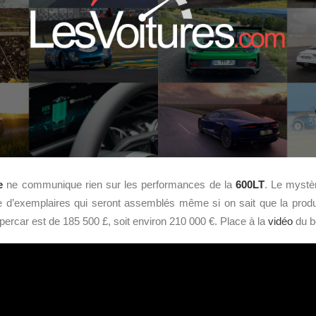
e
ne communique rien sur les performances de la
600LT
. Le mystè
 d’exemplaires qui seront assemblés même si on sait que la produc
upercar est de 185 500 £, soit environ 210 000 €. Place à la
vidéo
du bo