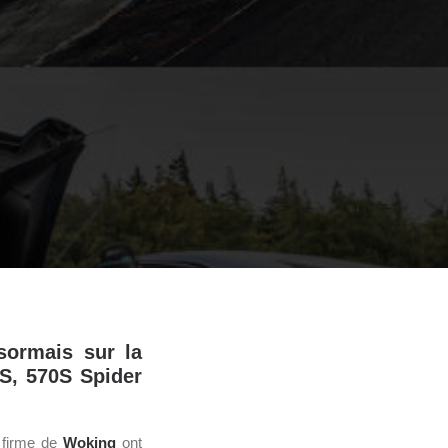
sormais sur la
S, 570S Spider
 firme de
Woking
ont