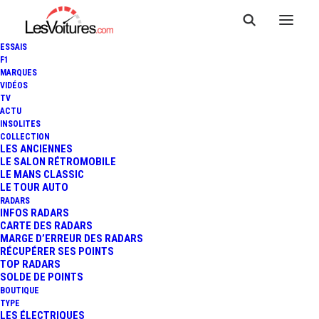
ESSAIS
F1
MARQUES
VIDÉOS
TV
ACTU
MERCEDES-AMG GT TRACK
INSOLITES
COLLECTION
SERIES : 744 CHEVAUX DE
LES ANCIENNES
LE SALON RÉTROMOBILE
LE MANS CLASSIC
FOLIE
LE TOUR AUTO
RADARS
INFOS RADARS
CARTE DES RADARS
3 Minutes
|
23 mars 2022
MARGE D’ERREUR DES RADARS
RÉCUPÉRER SES POINTS
TOP RADARS
SOLDE DE POINTS
BOUTIQUE
TYPE
LES ÉLECTRIQUES
FR