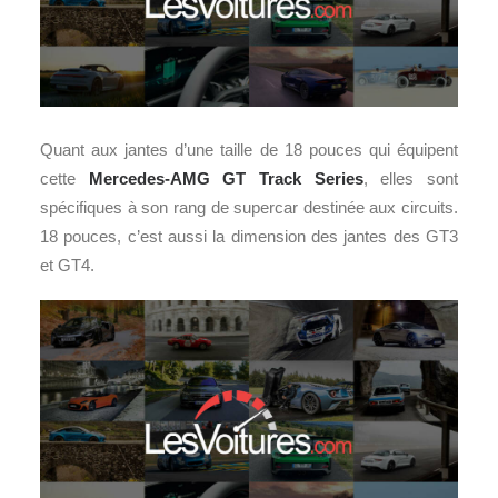
Quant aux jantes d’une taille de 18 pouces qui équipent
cette
Mercedes-AMG GT Track Series
, elles sont
spécifiques à son rang de supercar destinée aux circuits.
18 pouces, c’est aussi la dimension des jantes des GT3
et GT4.