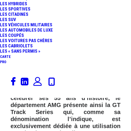
LES HYBRIDES
LES SPORTIVES
LES CITADINES
LES SUV
LES VÉHICULES MILITAIRES
LES AUTOMOBILES DE LUXE
LES COUPÉS
LES VOITURES PAS CHÈRES
LES CABRIOLETS
LES « SANS PERMIS »
CARTE
PRO
Avez-vous envie de vous faire plaisir
au volant d’une Mercedes-AMG
presque comme Lewis Hamilton ? Pour
célébrer ses 55 ans d’histoire, le
département AMG présente ainsi la GT
Track Series qui, comme sa
dénomination l’indique, est
exclusivement dédiée à une utilisation