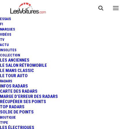
ESSAIS
F1
MARQUES
VIDÉOS
TV
ACTU
MERCEDES-BENZ AMG GT
INSOLITES
COLLECTION
BERLINE : NOUVEAU TEASER
LES ANCIENNES
LE SALON RÉTROMOBILE
LE MANS CLASSIC
EN MODE "HOT WHEELS"
LE TOUR AUTO
RADARS
INFOS RADARS
CARTE DES RADARS
1 Minutes
|
20 février 2018
MARGE D’ERREUR DES RADARS
RÉCUPÉRER SES POINTS
TOP RADARS
SOLDE DE POINTS
BOUTIQUE
TYPE
LES ÉLECTRIQUES
FR