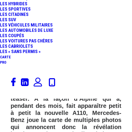
LES HYBRIDES
LES SPORTIVES
LES CITADINES
LES SUV
LES VÉHICULES MILITAIRES
LES AUTOMOBILES DE LUXE
LES COUPÉS
LES VOITURES PAS CHÈRES
LES CABRIOLETS
LES « SANS PERMIS »
CARTE
PRO
La Mercedes-AMG GT Berline est en
approche ! Telle une trilogie, voici une
3ème série de photos en guise de
teaser. A la façon d’Alpine qui a,
pendant des mois, fait apparaître petit
à petit la nouvelle A110, Mercedes-
Benz joue la carte de multiples photos
qui annoncent donc la révélation