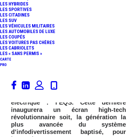
LES HYBRIDES
LES SPORTIVES
LES CITADINES
LES SUV
LES VÉHICULES MILITAIRES
LES AUTOMOBILES DE LUXE
LES COUPÉS
LES VOITURES PAS CHÈRES
LES CABRIOLETS
LES « SANS PERMIS »
CARTE
PRO
Dans quelques jours, à la mi-avril,
Mercedes-Benz dévoilera sa nouvelle
berline haut de gamme 100%
électrique : l’EQS. Cette dernière
inaugurera un écran high-tech
révolutionnaire soit, la génération la
plus avancée du système
d’infodivertissement baptisé, pour