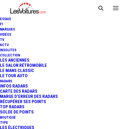
ESSAIS
F1
MARQUES
VIDÉOS
TV
ACTU
MERCEDES-BENZ EQS : VOICI
INSOLITES
COLLECTION
SON SUPERBE HABITACLE
LES ANCIENNES
LE SALON RÉTROMOBILE
LE MANS CLASSIC
HIGH-TECH
LE TOUR AUTO
RADARS
INFOS RADARS
CARTE DES RADARS
3 Minutes
|
29 mars 2021
MARGE D’ERREUR DES RADARS
RÉCUPÉRER SES POINTS
TOP RADARS
SOLDE DE POINTS
BOUTIQUE
TYPE
LES ÉLECTRIQUES
FR