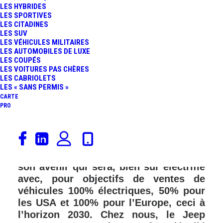
LES HYBRIDES
LES SPORTIVES
LES CITADINES
LES SUV
LES VÉHICULES MILITAIRES
LES AUTOMOBILES DE LUXE
LES COUPÉS
LES VOITURES PAS CHÈRES
LES CABRIOLETS
LES « SANS PERMIS »
CARTE
PRO
Aujourd’hui, dans le cadre de la
présentation de son plan stratégique,
Jeep a dévoilé les grandes lignes de
son avenir qui sera, bien sûr électrifié
avec, pour objectifs de ventes de
véhicules 100% électriques, 50% pour
les USA et 100% pour l’Europe, ceci à
l’horizon 2030. Chez nous, le Jeep