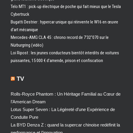
Telo MT1 : pick‑up électrique de poche qui fait mieux que le Tesla
Cybertruck
Bugatti Destrier : hypercar unique qui réinvente le W16 en œuvre
d’art mécanique
Mercedes-AMG CLA 45 : chrono record de 7’32″070 sur le
Nürburgring (vidéo)
Loi Ripost : les jeunes conducteurs bientôt interdits de voitures
puissantes, 15 000 € d’amende, prison et confiscation
TV
Rolls-Royce Phantom : Un Héritage Familial au Cœur de
l’American Dream
Lotus Super Seven : La Légèreté d’une Expérience de
Conduite Pure
La BYD Denza Z : quand la supercar chinoise redéfinit la
performance et l’innovation