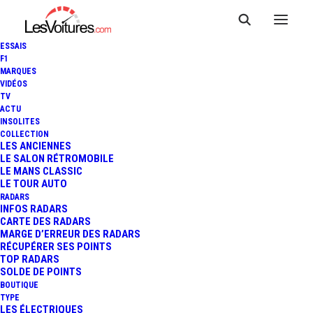
ESSAIS
F1
MARQUES
VIDÉOS
TV
ACTU
JEEP AVENGER : LE SUV
INSOLITES
COLLECTION
ÉLECTRIQUE SERA DÉVOILÉ
LES ANCIENNES
LE SALON RÉTROMOBILE
LE MANS CLASSIC
AU MONDIAL DE L'AUTO
LE TOUR AUTO
RADARS
INFOS RADARS
CARTE DES RADARS
4 Minutes
|
8 septembre 2022
MARGE D’ERREUR DES RADARS
RÉCUPÉRER SES POINTS
TOP RADARS
SOLDE DE POINTS
BOUTIQUE
TYPE
LES ÉLECTRIQUES
FR