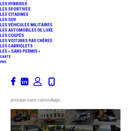
LES HYBRIDES
FR
LES SPORTIVES
LES CITADINES
LES SUV
LES VÉHICULES MILITAIRES
LES AUTOMOBILES DE LUXE
LES COUPÉS
LES VOITURES PAS CHÈRES
LES CABRIOLETS
LES « SANS PERMIS »
CARTE
PRO
Elle sera présentée le 14 septembre à Francfort mais une
simple recherche sur Instagram avec #Q30 permet déjà
de voir la future
berline
premium
Infiniti
sur route et
presque sans camouflage.