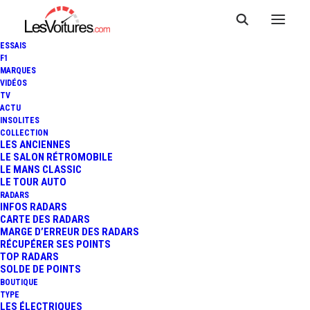
ESSAIS
F1
MARQUES
VIDÉOS
TV
INFINITI Q30 : LA VOICI DÉJÀ
ACTU
INSOLITES
SUR LES ROUTES ET
COLLECTION
LES ANCIENNES
LE SALON RÉTROMOBILE
PRESQUE SANS
LE MANS CLASSIC
LE TOUR AUTO
CAMOUFLAGE !
RADARS
INFOS RADARS
CARTE DES RADARS
MARGE D’ERREUR DES RADARS
RÉCUPÉRER SES POINTS
1 Minutes
|
31 août 2015
TOP RADARS
SOLDE DE POINTS
BOUTIQUE
TYPE
LES ÉLECTRIQUES