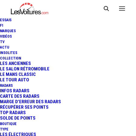
ESSAIS
F1
MARQUES
VIDÉOS
TV
ACTU
NISSAN GT-R LM NISMO :
INSOLITES
COLLECTION
ELLE ENTRE AU MUSÉE DES
LES ANCIENNES
LE SALON RÉTROMOBILE
LE MANS CLASSIC
24 HEURES DU MANS !
LE TOUR AUTO
RADARS
INFOS RADARS
CARTE DES RADARS
2 Minutes
|
15 février 2017
MARGE D’ERREUR DES RADARS
RÉCUPÉRER SES POINTS
TOP RADARS
SOLDE DE POINTS
BOUTIQUE
TYPE
LES ÉLECTRIQUES
FR