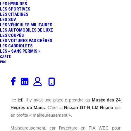
LES HYBRIDES
LES SPORTIVES
LES CITADINES
LES SUV
LES VÉHICULES MILITAIRES
LES AUTOMOBILES DE LUXE
LES COUPÉS
LES VOITURES PAS CHÈRES
LES CABRIOLETS
LES « SANS PERMIS »
CARTE
PRO
Après le départ de la Ferrari Dino 206 P Berlinetta
Speciale, dans la cadre de la vente aux
enchères
Rétromobile 2017 by Artcurial Motorcars
(à
lire
ici
), il y avait une place à prendre au
Musée des
24
Heures du Mans
. C’est la
Nissan
GT-R LM Nismo
qui
en profite « malheureusement ».
Malheureusement, car l’aventure en FIA WEC pour