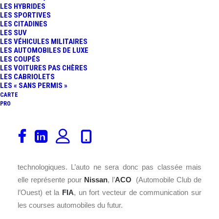
LES HYBRIDES
LES SPORTIVES
LES CITADINES
LES SUV
LES VÉHICULES MILITAIRES
LES AUTOMOBILES DE LUXE
LES COUPÉS
LES VOITURES PAS CHÈRES
LES CABRIOLETS
LES « SANS PERMIS »
CARTE
PRO
La
Nissan
ZEOD RC
sera en piste aux Heures du Mans
2014 ! Le prototype électrique occupera le «
Garage 56
»,
réservé aux véhicules présentant des innovations
technologiques. L’auto ne sera donc pas classée mais
elle représente pour
Nissan
, l’
ACO
(Automobile Club de
l’Ouest) et la
FIA
, un fort vecteur de communication sur
les courses automobiles du futur.