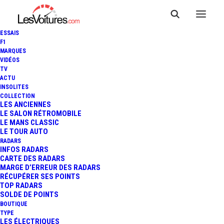
ESSAIS
F1
MARQUES
VIDÉOS
TV
ACTU
NISSAN ZEOD RC : PRÊTE
INSOLITES
COLLECTION
POUR LES 24 HEURES DU
LES ANCIENNES
LE SALON RÉTROMOBILE
LE MANS CLASSIC
MANS 2014 !
LE TOUR AUTO
RADARS
INFOS RADARS
CARTE DES RADARS
2 Minutes
|
23 octobre 2013
MARGE D’ERREUR DES RADARS
RÉCUPÉRER SES POINTS
TOP RADARS
SOLDE DE POINTS
BOUTIQUE
TYPE
LES ÉLECTRIQUES
FR