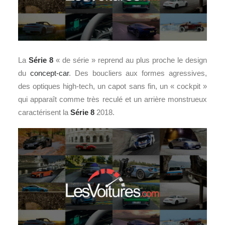
La
Série 8
« de série » reprend au plus proche le design
du
concept-car
. Des boucliers aux formes agressives,
des optiques high-tech, un capot sans fin, un « cockpit »
qui apparaît comme très reculé et un arrière monstrueux
caractérisent la
Série 8
2018.