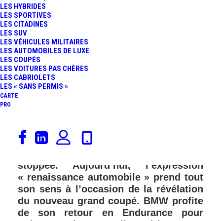
LES HYBRIDES
LES SPORTIVES
LES CITADINES
LES SUV
LES VÉHICULES MILITAIRES
LES AUTOMOBILES DE LUXE
LES COUPÉS
LES VOITURES PAS CHÈRES
LES CABRIOLETS
LES « SANS PERMIS »
CARTE
PRO
C’était le siècle dernier précisément en
1989. La Série 8 était née, puis, 10 ans
plus tard, sa commercialisation a été
stoppée. Aujourd’hui, l’expression
« renaissance automobile » prend tout
son sens à l’occasion de la révélation
du nouveau grand coupé. BMW profite
de son retour en Endurance pour