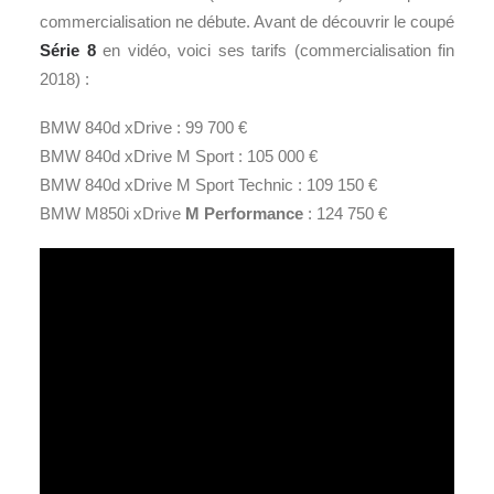
commercialisation ne débute. Avant de découvrir le coupé
Série 8
en vidéo, voici ses tarifs (commercialisation fin
2018) :
BMW 840d xDrive : 99 700 €
BMW 840d xDrive M Sport : 105 000 €
BMW 840d xDrive M Sport Technic : 109 150 €
BMW M850i xDrive
M Performance
: 124 750 €