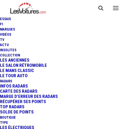
ESSAIS
F1
MARQUES
VIDÉOS
TV
ACTU
INSOLITES
BMW SÉRIE 8 : LE GRAND
COLLECTION
LES ANCIENNES
LE SALON RÉTROMOBILE
COUPÉ DE RETOUR
LE MANS CLASSIC
LE TOUR AUTO
RADARS
INFOS RADARS
3 Minutes
|
16 juin 2018
CARTE DES RADARS
MARGE D’ERREUR DES RADARS
RÉCUPÉRER SES POINTS
TOP RADARS
SOLDE DE POINTS
BOUTIQUE
FR
TYPE
LES ÉLECTRIQUES