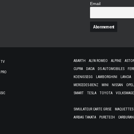
Email
N
ABARTH
ALFA ROMEO
ALPINE
ASTO
 TV
CUPRA
DACIA
DS AUTOMOBILES
FER
 PRO
KOENIGSEGG
LAMBORGHINI
LANCIA
MERCEDES-BENZ
MINI
NISSAN
OPEL
SSIC
SMART
TESLA
TOYOTA
VOLKSWAG
SIMULATEUR CARTE GRISE
MAQUETTES 
AIRBAG TAKATA
PURETECH
CARBURAN