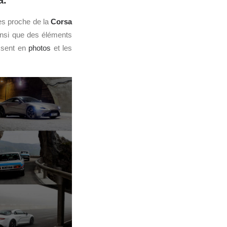
a.
es proche de la
Corsa
insi que des éléments
issent en
photos
et les