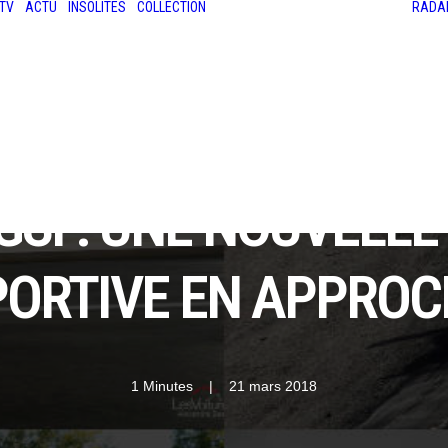
TV
ACTU
INSOLITES
COLLECTION
RADA
LES ANCIENNES
LE SALON RÉTROMOBILE
LE MANS CLASSIC
LE TOUR AUTO
GSI : UNE NOUVELLE
PORTIVE EN APPROC
1 Minutes
|
21 mars 2018