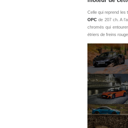
moteur de cette
Celle qui reprend les t
OPC
de 207 ch. A l’a
chromés qui entourent
étriers de freins rou