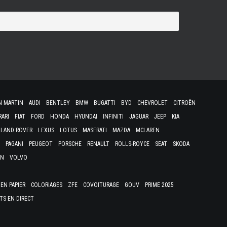
N MARTIN
AUDI
BENTLEY
BMW
BUGATTI
BYD
CHEVROLET
CITROËN
RARI
FIAT
FORD
HONDA
HYUNDAI
INFINITI
JAGUAR
JEEP
KIA
LAND ROVER
LEXUS
LOTUS
MASERATI
MAZDA
MCLAREN
PAGANI
PEUGEOT
PORSCHE
RENAULT
ROLLS-ROYCE
SEAT
SKODA
EN
VOLVO
EN PAPIER
COLORIAGES
ZFE
COVOITURAGE
GOUV
PRIME 2025
TS EN DIRECT