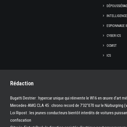
DÉPOUSSIÉRA
INTELLIGENC
ESPIONNAGE I
CYBER ICS
OCMST
ICS
Rédaction
Bugatti Destrier : hypercar unique qui réinvente le W16 en œuvre d’art m
Mercedes-AMG CLA 45 : chrono record de 7’32″070 sur le Nürburgring (
Loi Ripost : les jeunes conducteurs bientôt interdits de voitures puissa
confiscation