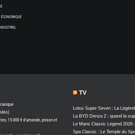
GE
E ÉCONOMIQUE
NDUSTRIEL
TV
écanique
Lotus Super Seven : La Légère
vidéo)
La BYD Denza Z : quand la super
ntes, 15 000 € d’amende, prison et
Le Mans Classic Legend 2026 :
Spa Classic : Le Temple du Sp