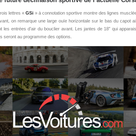
 future déclinaison sportive de l’actuelle Cors
rois lettres «
GSi
» à connotation sportive montre des lignes musclé
vant, on remarque une large ouïe horizontale sur le bas du capot a
 les entrées d’air du bouclier avant. Les jantes de 18″ qui appara
ges seront au programme des options.