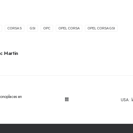
CORSA S
GSI
OPC
OPEL CORSA
OPEL CORSA GSI
c Martin
monoplaces en
USA : l