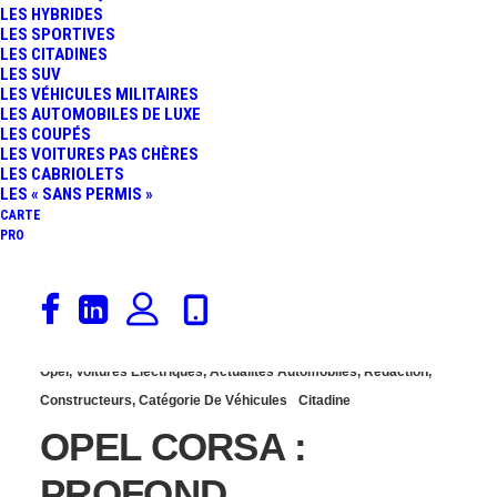
LES HYBRIDES
DE 68 000 VOITURES
LES SPORTIVES
LES CITADINES
LES SUV
(MOTEUR PURETECH)
LES VÉHICULES MILITAIRES
LES AUTOMOBILES DE LUXE
LES COUPÉS
POUR RISQUE
LES VOITURES PAS CHÈRES
LES CABRIOLETS
D’INCENDIE
LES « SANS PERMIS »
CARTE
PRO
24 mai 2023
Opel
,
Voitures Électriques
,
Actualités Automobiles
,
Rédaction
,
Constructeurs
,
Catégorie De Véhicules
Citadine
OPEL CORSA :
PROFOND