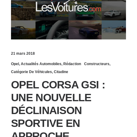
21 mars 2018
Opel
,
Actualités Automobiles
,
Rédaction
Constructeurs
,
Catégorie De Véhicules
,
Citadine
OPEL CORSA GSI :
UNE NOUVELLE
DÉCLINAISON
SPORTIVE EN
APPROCHE