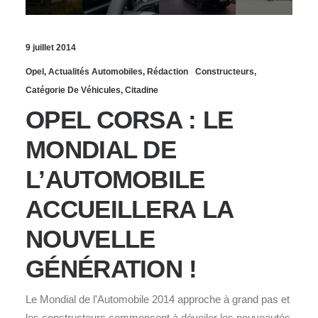
9 juillet 2014
Opel
,
Actualités Automobiles
,
Rédaction
Constructeurs
,
Catégorie De Véhicules
,
Citadine
OPEL CORSA : LE
MONDIAL DE
L’AUTOMOBILE
ACCUEILLERA LA
NOUVELLE
GÉNÉRATION !
Le Mondial de l'Automobile 2014 approche à grand pas et
les constructeurs commencent à dévoiler les nouveautés