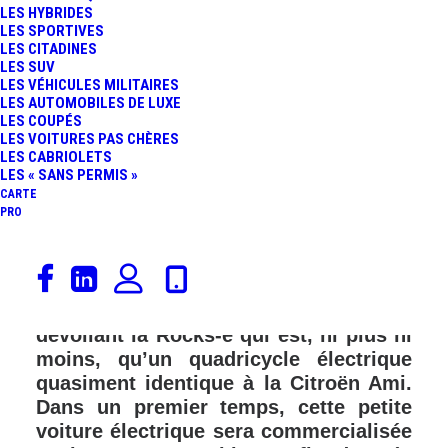
LES HYBRIDES
LES SPORTIVES
LES CITADINES
LES SUV
LES VÉHICULES MILITAIRES
LES AUTOMOBILES DE LUXE
LES COUPÉS
LES VOITURES PAS CHÈRES
LES CABRIOLETS
LES « SANS PERMIS »
CARTE
PRO
La marque allemande Opel appartenant
au groupe Stellantis se met à la
mobilité urbaine écologique en
dévoilant la Rocks-e qui est, ni plus ni
moins, qu’un quadricycle électrique
quasiment identique à la Citroën Ami.
Dans un premier temps, cette petite
voiture électrique sera commercialisée