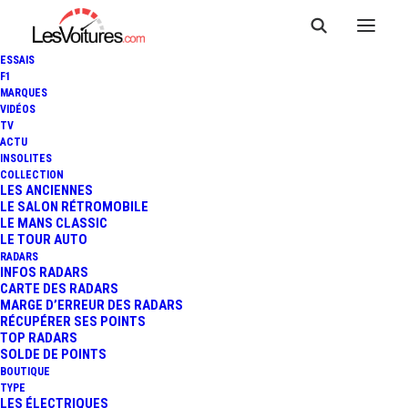
ESSAIS
F1
MARQUES
VIDÉOS
TV
ACTU
INSOLITES
COLLECTION
LES ANCIENNES
LE SALON RÉTROMOBILE
LE MANS CLASSIC
LE TOUR AUTO
RADARS
INFOS RADARS
CARTE DES RADARS
MARGE D’ERREUR DES RADARS
RÉCUPÉRER SES POINTS
TOP RADARS
23 septembre 2022
SOLDE DE POINTS
BOUTIQUE
CITROËN MY AMI BUGGY
TYPE
LES ÉLECTRIQUES