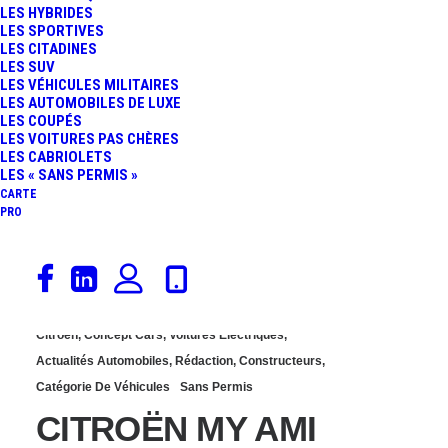
LES HYBRIDES
: 9 790 € NEUF ET DÉJÀ
LES SPORTIVES
LES CITADINES
LES SUV
REVENDU 24 900 € SUR
LES VÉHICULES MILITAIRES
LES AUTOMOBILES DE LUXE
LES COUPÉS
LEBONCOIN
LES VOITURES PAS CHÈRES
LES CABRIOLETS
LES « SANS PERMIS »
CARTE
PRO
17 décembre 2021
Citroën
,
Concept Cars
,
Voitures Électriques
,
Actualités Automobiles
,
Rédaction
,
Constructeurs
,
Catégorie De Véhicules
Sans Permis
CITROËN MY AMI