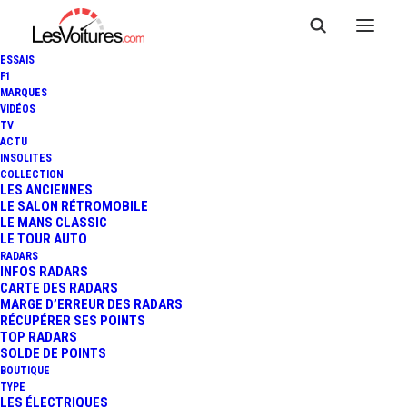
ESSAIS
F1
MARQUES
VIDÉOS
TV
PARIS : LES VŒUX
ACTU
INSOLITES
HYPOCRITES ET ANTI-
COLLECTION
LES ANCIENNES
LE SALON RÉTROMOBILE
VOITURE D'ANNE HIDALGO
LE MANS CLASSIC
LE TOUR AUTO
(VIDÉO)
RADARS
INFOS RADARS
CARTE DES RADARS
MARGE D’ERREUR DES RADARS
RÉCUPÉRER SES POINTS
1 Minutes
|
1 janvier 2017
TOP RADARS
SOLDE DE POINTS
BOUTIQUE
TYPE
LES ÉLECTRIQUES