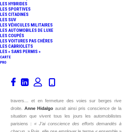
LES HYBRIDES
FR
LES SPORTIVES
LES CITADINES
LES SUV
LES VÉHICULES MILITAIRES
LES AUTOMOBILES DE LUXE
LES COUPÉS
LES VOITURES PAS CHÈRES
LES CABRIOLETS
LES « SANS PERMIS »
CARTE
PRO
La Maire de
Paris
,
Anne Hidalgo
, présente ses vœux
2017 à travers une
vidéo
publiée sur Twitter. Le sujet
Automobile est bien sûr abordé en long, en large et en
travers… et en fermeture des voies sur berges rive
droite.
Anne Hidalgo
aurait ainsi pris conscience de la
situation que vivent tous les jours les automobilistes
parisiens :
« J’ai conscience des efforts demandés à
chacun. »
Puis, elle ose employer le terme
« ensemble »