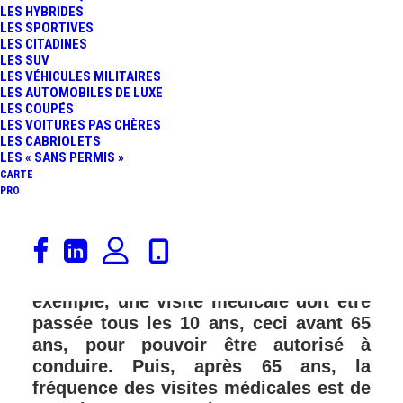
LES HYBRIDES
FR
LES SPORTIVES
LES CITADINES
LES SUV
LES VÉHICULES MILITAIRES
LES AUTOMOBILES DE LUXE
LES COUPÉS
LES VOITURES PAS CHÈRES
LES CABRIOLETS
LES « SANS PERMIS »
CARTE
PRO
En Europe, le permis de conduire (B)
sera-t-il suspendu automatiquement,
tous les 15 ans ? En Espagne, par
exemple, une visite médicale doit être
passée tous les 10 ans, ceci avant 65
ans, pour pouvoir être autorisé à
conduire. Puis, après 65 ans, la
fréquence des visites médicales est de