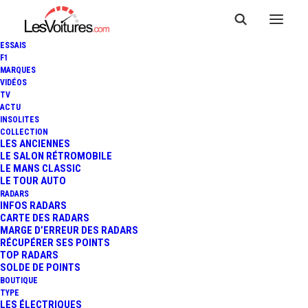
ESSAIS
F1
MARQUES
VIDÉOS
TV
PERMIS DE CONDUIRE : VERS
ACTU
INSOLITES
UNE VISITE MÉDICALE
COLLECTION
LES ANCIENNES
LE SALON RÉTROMOBILE
OBLIGATOIRE TOUS LES 15
LE MANS CLASSIC
LE TOUR AUTO
ANS ?
RADARS
INFOS RADARS
CARTE DES RADARS
MARGE D’ERREUR DES RADARS
RÉCUPÉRER SES POINTS
3 Minutes
|
8 décembre 2023
TOP RADARS
SOLDE DE POINTS
BOUTIQUE
TYPE
LES ÉLECTRIQUES