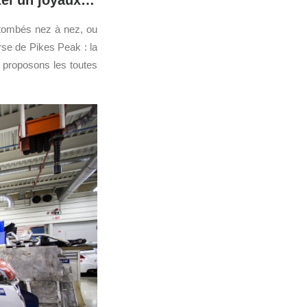
 tel un joyaux…
tombés nez à nez, ou
urse de Pikes Peak : la
 proposons les toutes