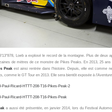
8’13″878, Loeb a explosé le record de la montagne. Plus de deux
dizaines de mètres de ce monstre de Pikes Peaks. En 2013, 25 ans
es Peak
est ainsi rentrée dans l’histoire. Depuis, elle est comme n
 comme le GT Tour en 2013. Elle sera bientôt exposée à
l’Aventure
eak
a aussi été présentée, en janvier 2014, lors du Festival Automob