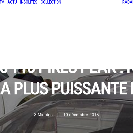
TV
ACTU
INSOLITES
COLLECTION
RADA
LES ANCIENNES
LE SALON RÉTROMOBILE
LE MANS CLASSIC
LE TOUR AUTO
8 T16 PIKES PEAK :
A PLUS PUISSANTE 
3 Minutes
|
10 décembre 2015