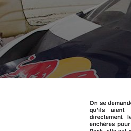
On se demande
qu’ils aient
directement 
enchères pour