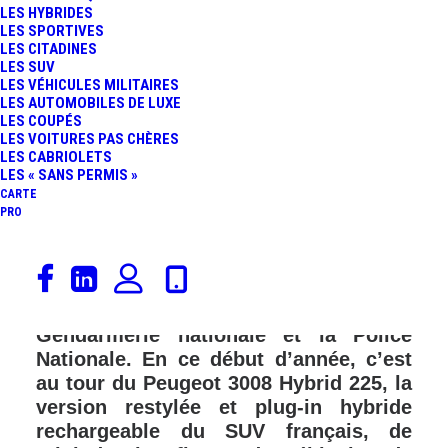
LES HYBRIDES
LES SPORTIVES
LES CITADINES
LES SUV
LES VÉHICULES MILITAIRES
LES AUTOMOBILES DE LUXE
LES COUPÉS
LES VOITURES PAS CHÈRES
LES CABRIOLETS
LES « SANS PERMIS »
CARTE
PRO
Depuis deux ans, le Ministère de
l’Intérieur a débuté le renouvellement
des véhicules utilisés par la
Gendarmerie nationale et la Police
Nationale. En ce début d’année, c’est
au tour du Peugeot 3008 Hybrid 225, la
version restylée et plug-in hybride
rechargeable du SUV français, de