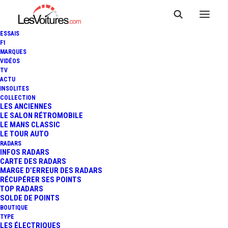
ESSAIS
F1
MARQUES
VIDÉOS
TV
ACTU
PEUGEOT 3008 : 395 SUV
INSOLITES
COLLECTION
HYBRIDES POUR LA
LES ANCIENNES
LE SALON RÉTROMOBILE
LE MANS CLASSIC
GENDARMERIE NATIONALE
LE TOUR AUTO
RADARS
INFOS RADARS
CARTE DES RADARS
3 Minutes
|
28 janvier 2022
MARGE D’ERREUR DES RADARS
RÉCUPÉRER SES POINTS
TOP RADARS
SOLDE DE POINTS
BOUTIQUE
TYPE
LES ÉLECTRIQUES
FR