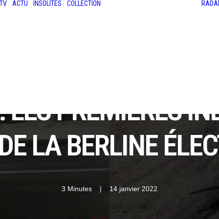
TV
ACTU
INSOLITES
COLLECTION
RADA
LES ANCIENNES
LE SALON RÉTROMOBILE
LE MANS CLASSIC
LE TOUR AUTO
: LES PREMIÈRES I
DE LA BERLINE ÉLE
3 Minutes
|
14 janvier 2022