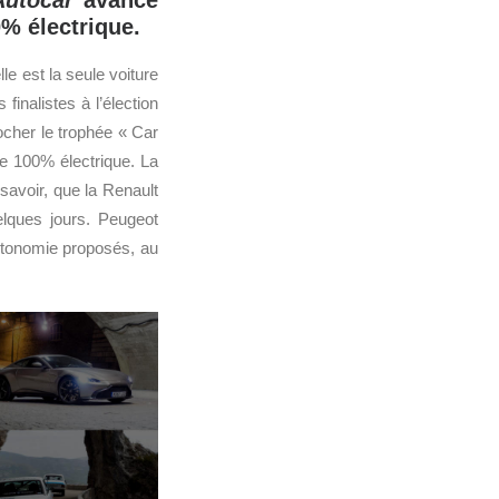
Autocar
avance
% électrique.
le est la seule voiture
finalistes à l’élection
rocher le trophée « Car
 100% électrique. La
avoir, que la Renault
lques jours. Peugeot
utonomie proposés, au