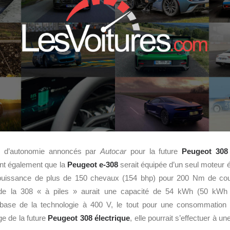
 d’autonomie annoncés par
Autocar
pour la future
Peugeot 308
nt également que la
Peugeot e-308
serait équipée d’un seul moteur é
e puissance de plus de 150 chevaux (154 bhp) pour 200 Nm de coup
e de la 308 « à piles » aurait une capacité de 54 kWh (50 kWh d
la base de la technologie à 400 V, le tout pour une consommatio
e de la future
Peugeot 308 électrique
, elle pourrait s’effectuer à 