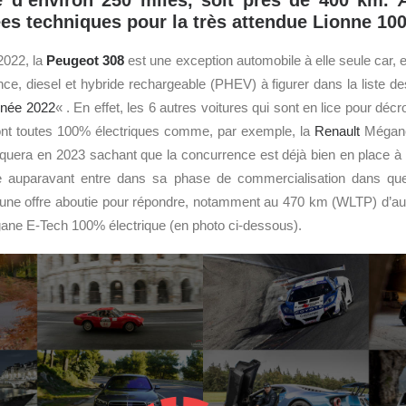
 d’environ 250 miles, soit près de 400 km.
es techniques pour la très attendue Lionne 100
2022, la
Peugeot
308
est une exception automobile à elle seule car, el
e, diesel et hybride rechargeable (PHEV) à figurer dans la liste des 
Année 2022
« . En effet, les 6 autres voitures qui sont en lice pour déc
ont toutes 100% électriques comme, par exemple, la
Renault
Mégane
uera en 2023 sachant que la concurrence est déjà bien en place à s
 auparavant entre dans sa phase de commercialisation dans que
une offre aboutie pour répondre, notamment au 470 km (WLTP) d’a
ne E-Tech 100% électrique (en photo ci-dessous).