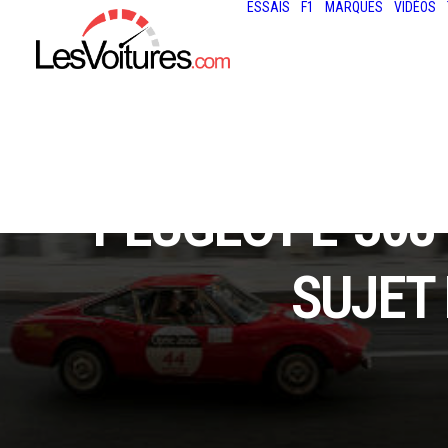
ESSAIS
F1
MARQUES
VIDÉOS
PEUGEOT E-308 
SUJET 