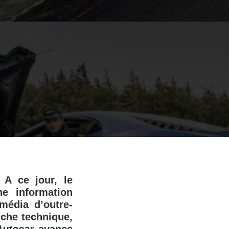
 A ce jour, le
e information
 média d’outre-
fiche technique,