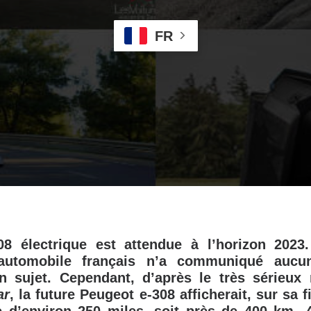
FR
8 électrique est attendue à l’horizon 2023.
 automobile français n’a communiqué aucun
on sujet. Cependant, d’après le très sérieux
ar
, la future Peugeot e-308 afficherait, sur sa 