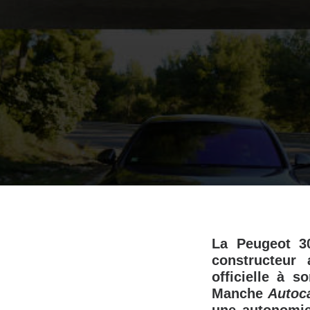
La Peugeot 30
constructeur
officielle à s
Manche
Autoc