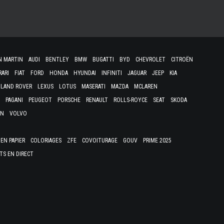
N MARTIN
AUDI
BENTLEY
BMW
BUGATTI
BYD
CHEVROLET
CITROËN
RARI
FIAT
FORD
HONDA
HYUNDAI
INFINITI
JAGUAR
JEEP
KIA
LAND ROVER
LEXUS
LOTUS
MASERATI
MAZDA
MCLAREN
PAGANI
PEUGEOT
PORSCHE
RENAULT
ROLLS-ROYCE
SEAT
SKODA
EN
VOLVO
EN PAPIER
COLORIAGES
ZFE
COVOITURAGE
GOUV
PRIME 2025
TS EN DIRECT