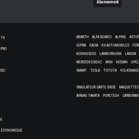
ABARTH
ALFA ROMEO
ALPINE
ASTO
 TV
CUPRA
DACIA
DS AUTOMOBILES
FER
 PRO
KOENIGSEGG
LAMBORGHINI
LANCIA
MERCEDES-BENZ
MINI
NISSAN
OPEL
SSIC
SMART
TESLA
TOYOTA
VOLKSWAG
SIMULATEUR CARTE GRISE
MAQUETTES 
AIRBAG TAKATA
PURETECH
CARBURAN
GE
E ÉCONOMIQUE