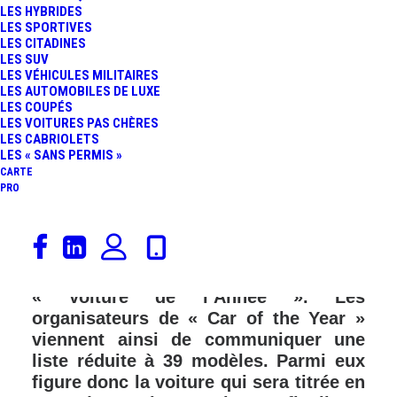
LES HYBRIDES
LES SPORTIVES
LES CITADINES
LES SUV
LES VÉHICULES MILITAIRES
LES AUTOMOBILES DE LUXE
LES COUPÉS
LES VOITURES PAS CHÈRES
LES CABRIOLETS
LES « SANS PERMIS »
CARTE
PRO
Il ne doit en rester qu’une, celle qui
remportera le prix tant convoité par les
constructeurs automobiles de
« Voiture de l’Année ». Les
organisateurs de « Car of the Year »
viennent ainsi de communiquer une
liste réduite à 39 modèles. Parmi eux
figure donc la voiture qui sera titrée en