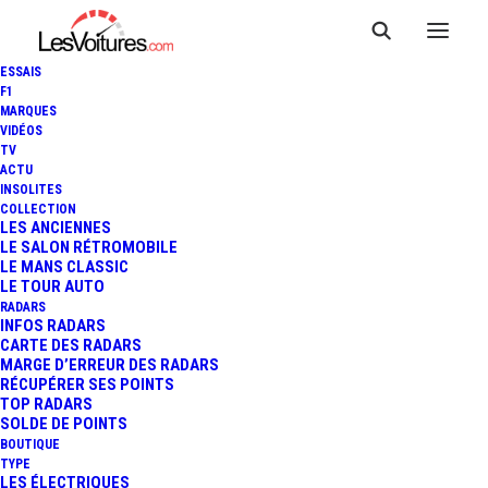
ESSAIS
F1
MARQUES
VIDÉOS
TV
ACTU
VOITURE DE L'ANNÉE 2022 :
INSOLITES
COLLECTION
LA PEUGEOT 308 TOUJOURS
LES ANCIENNES
LE SALON RÉTROMOBILE
LE MANS CLASSIC
EN LICE
LE TOUR AUTO
RADARS
INFOS RADARS
CARTE DES RADARS
3 Minutes
|
18 novembre 2021
MARGE D’ERREUR DES RADARS
RÉCUPÉRER SES POINTS
TOP RADARS
SOLDE DE POINTS
BOUTIQUE
TYPE
LES ÉLECTRIQUES
FR