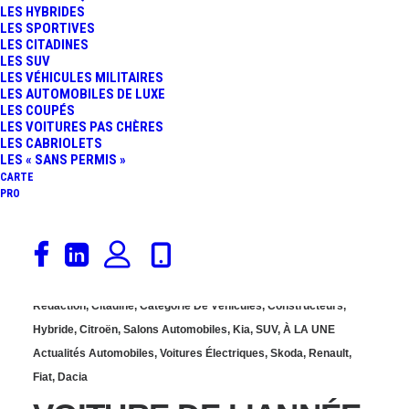
LES HYBRIDES
ÉLUE « VOITURE DE
LES SPORTIVES
LES CITADINES
LES SUV
L’ANNÉE 2026 » ET C’EST
LES VÉHICULES MILITAIRES
LES AUTOMOBILES DE LUXE
LES COUPÉS
MÉRITÉ
LES VOITURES PAS CHÈRES
LES CABRIOLETS
LES « SANS PERMIS »
CARTE
PRO
31 octobre 2025
Rédaction
,
Citadine
,
Catégorie De Véhicules
,
Constructeurs
,
Hybride
,
Citroën
,
Salons Automobiles
,
Kia
,
SUV
,
À LA UNE
Actualités Automobiles
,
Voitures Électriques
,
Skoda
,
Renault
,
Fiat
,
Dacia