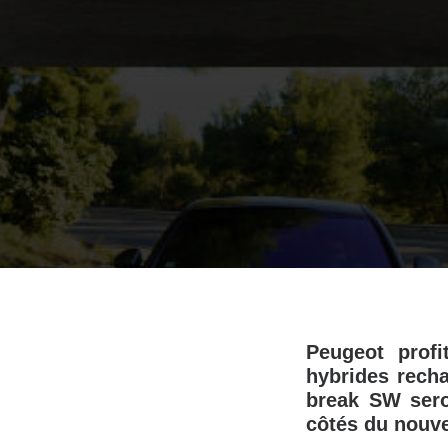
Peugeot profi
hybrides recha
break SW sero
côtés du nouv