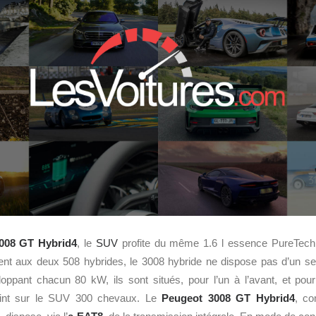
008 GT Hybrid4
, le
SUV
profite du même 1.6 l essence PureTech
nt aux deux 508 hybrides, le 3008 hybride ne dispose pas d’un seul 
pant chacun 80 kW, ils sont situés, pour l’un à l’avant, et pour l
teint sur le SUV 300 chevaux. Le
Peugeot 3008 GT Hybrid4
, c