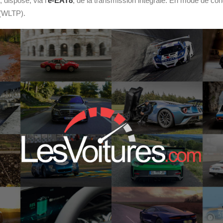
, dispose, via l’
e-EAT8
, de la transmission intégrale. En mode de con
 (WLTP).