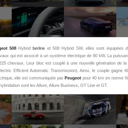
geot 508
Hybrid
berline
et 508 Hybrid SW, elles sont équipées d
vaux qui est associé à un système électrique de 80 kW. La puissa
225 chevaux. Leur bloc est couplé à une nouvelle génération de la 
ectric Efficient Automatic Transmission). Ainsi, le couple gagne 
ctrique, elle est communiquée par
Peugeot
pour 40 km en norme WLT
ybridation sont les Allure, Allure Business, GT Line et GT.