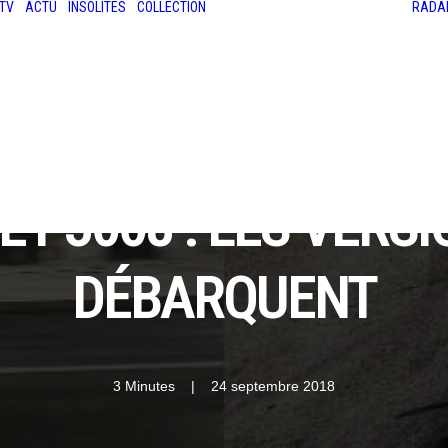
TV
ACTU
INSOLITES
COLLECTION
RADA
LES ANCIENNES
LE SALON RÉTROMOBILE
LE MANS CLASSIC
LE TOUR AUTO
ET 3008 : LES VERS
DÉBARQUENT
3 Minutes
|
24 septembre 2018