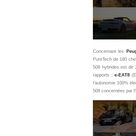
Concernant les
Peu
PureTech de 180 che
508 hybrides est de 
rapports :
e-EAT8
(El
l’autonomie 100% éle
508 concernées par l’h