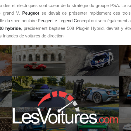
rides et électriques sont coeur de la stratégie du groupe PSA. Le s
se grand V,
Peugeot
se devait de présenter rapidement ces trois
lle du spectaculaire
Peugeot e-Legend Concept
qui sera également a
08 hybride
, précisément baptisée 508 Plug-in Hybrid, devrait y êt
s friandes de voitures de direction.