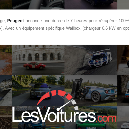
rge,
Peugeot
annonce une durée de 7 heures pour récupérer 100%,
A). Avec un équipement spécifique Wallbox (chargeur 6,6 kW en opt