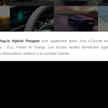
lug-in Hybrid Peugeot
sont également dotés d’un i-Cockpit évol
ons : Eco, Power et Charge. Les écrans tactiles bénéficient égal
es informations relatives à la conduite hybride.