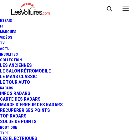
ESSAIS
F1
MARQUES
VIDÉOS
TV
TOUR AUTO 2014 : LES
ACTU
INSOLITES
PHOTOS DU GRAND PALAIS
COLLECTION
LES ANCIENNES
LE SALON RÉTROMOBILE
PAR ALEXANDRE
LE MANS CLASSIC
LE TOUR AUTO
BESANÇON...
RADARS
INFOS RADARS
CARTE DES RADARS
MARGE D’ERREUR DES RADARS
RÉCUPÉRER SES POINTS
1 Minute
|
10 avril 2014
TOP RADARS
SOLDE DE POINTS
BOUTIQUE
TYPE
LES ÉLECTRIQUES