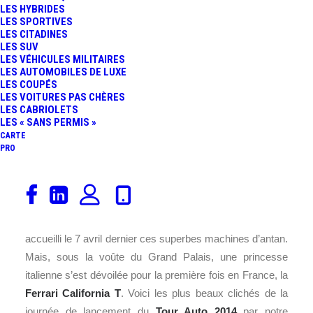
LES HYBRIDES
FR
LES SPORTIVES
LES CITADINES
LES SUV
LES VÉHICULES MILITAIRES
LES AUTOMOBILES DE LUXE
LES COUPÉS
LES VOITURES PAS CHÈRES
LES CABRIOLETS
LES « SANS PERMIS »
CARTE
PRO
Comme chaque année, le
Tour Auto
marque son
empreinte sur l’histoire de l’Automobile en réunissant les
plus belles voitures
anciennes
. Le Grand Palais a ainsi
accueilli le 7 avril dernier ces superbes machines d’antan.
Mais, sous la voûte du Grand Palais, une princesse
italienne s’est dévoilée pour la première fois en France, la
Ferrari
California T
. Voici les plus beaux clichés de la
journée de lancement du
Tour Auto 2014
par notre