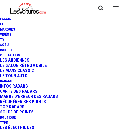
ESSAIS
F1
MARQUES
VIDÉOS
TV
ACTU
VIDÉO : LA BMW Z4 35IS
INSOLITES
COLLECTION
ENTRE RÊVE ET RÉALITÉ À
LES ANCIENNES
LE SALON RÉTROMOBILE
LE MANS CLASSIC
PARIS...
LE TOUR AUTO
RADARS
INFOS RADARS
CARTE DES RADARS
1 Minute
|
28 juin 2013
MARGE D’ERREUR DES RADARS
RÉCUPÉRER SES POINTS
TOP RADARS
SOLDE DE POINTS
BOUTIQUE
TYPE
LES ÉLECTRIQUES
FR