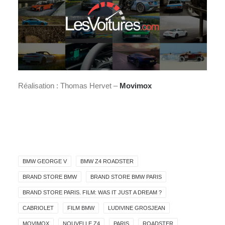
Réalisation : Thomas Hervet –
Movimox
BMW GEORGE V
BMW Z4 ROADSTER
BRAND STORE BMW
BRAND STORE BMW PARIS
BRAND STORE PARIS. FILM: WAS IT JUST A DREAM ?
CABRIOLET
FILM BMW
LUDIVINE GROSJEAN
MOVIMOX
NOUVELLE Z4
PARIS
ROADSTER