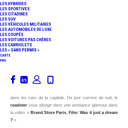
LES HYBRIDES
LES SPORTIVES
LES CITADINES
LES SUV
LES VÉHICULES MILITAIRES
LES AUTOMOBILES DE LUXE
LES COUPÉS
LES VOITURES PAS CHÈRES
LES CABRIOLETS
LES « SANS PERMIS »
CARTE
PRO
Paris
la ville de l’amour ! Le
Brand Store
BMW
George
V et BMW présentent, à travers une
vidéo
très
« lifestyle », la nouvelle BMW
Z4
dans sa version 35is
dans les rues de la capitale. De jour comme de nuit, le
roadster
vous plonge dans une ambiance glamour dans
la vidéo »
Brand Store Paris. Film: Was it just a dream
?
«