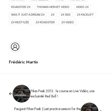
ROADSTER Z4
THOMAS HERVET VIDEO
VIDEO Z4
WAS IT JUST A DREAM Z4
Z4
Z4 35IS
Z4 FACELIFT
Z4 RESTYLÉE
Z4 ROADSTER
Z4 VIDEO
Frédéric Martin
Pikes Peak 2013 : la course en Live Vidéo, une
exclusivité Red Bull !
Peugeot Pikes Peak | Last practice session for the