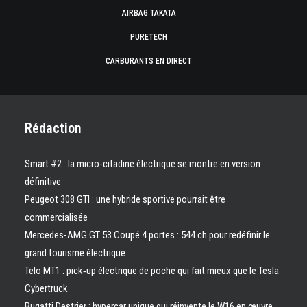
AIRBAG TAKATA
PURETECH
CARBURANTS EN DIRECT
Rédaction
Smart #2 : la micro-citadine électrique se montre en version
définitive
Peugeot 308 GTI : une hybride sportive pourrait être
commercialisée
Mercedes-AMG GT 53 Coupé 4 portes : 544 ch pour redéfinir le
grand tourisme électrique
Telo MT1 : pick‑up électrique de poche qui fait mieux que le Tesla
Cybertruck
Bugatti Destrier : hypercar unique qui réinvente le W16 en œuvre