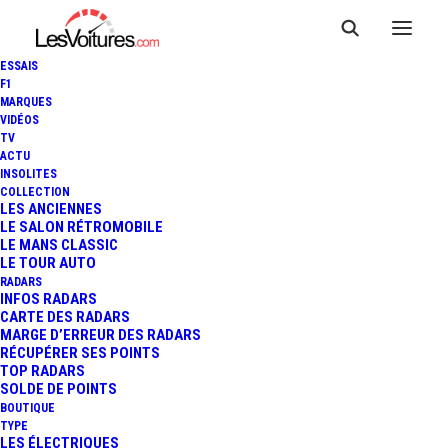
ESSAIS
F1
MARQUES
VIDÉOS
TV
ACTU
PLUS BELLE VOITURE DE
INSOLITES
COLLECTION
L'ANNÉE : LA JEEP WRANGLER
LES ANCIENNES
LE SALON RÉTROMOBILE
LE MANS CLASSIC
SORT DU CONCOURS
LE TOUR AUTO
RADARS
INFOS RADARS
CARTE DES RADARS
2 Minutes
|
27 décembre 2018
MARGE D’ERREUR DES RADARS
RÉCUPÉRER SES POINTS
TOP RADARS
SOLDE DE POINTS
BOUTIQUE
TYPE
LES ÉLECTRIQUES
FR