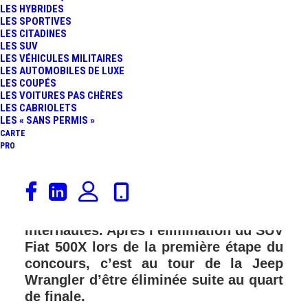
LES HYBRIDES
LES SPORTIVES
LES CITADINES
LES SUV
LES VÉHICULES MILITAIRES
LES AUTOMOBILES DE LUXE
LES COUPÉS
LES VOITURES PAS CHÈRES
LES CABRIOLETS
LES « SANS PERMIS »
CARTE
PRO
Dans le cadre du Festival Automobile
International, la « Plus Belle Voiture de
l’Année 2018 » sera élue par les
internautes. Après l’élimination du SUV
Fiat 500X lors de la première étape du
concours, c’est au tour de la Jeep
Wrangler d’être éliminée suite au quart
de finale.