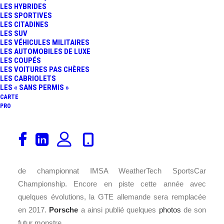
LES HYBRIDES
FR
LES SPORTIVES
LES CITADINES
LES SUV
LES VÉHICULES MILITAIRES
LES AUTOMOBILES DE LUXE
LES COUPÉS
LES VOITURES PAS CHÈRES
LES CABRIOLETS
LES « SANS PERMIS »
CARTE
PRO
En 2015, Richard Lietz a décroché le titre pilote de la
catégorie LMGTE Pro du FIA WEC à bord de la
Porsche
911 RSR et Patrick Pilet s’est imposé en GTLM au sein
de championnat IMSA WeatherTech SportsCar
Championship. Encore en piste cette année avec
quelques évolutions, la GTE allemande sera remplacée
en 2017.
Porsche
a ainsi publié quelques
photos
de son
futur monstre.