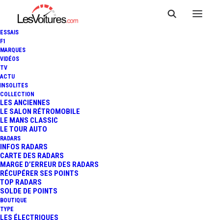
ESSAIS
F1
MARQUES
VIDÉOS
TV
PORSCHE 911 RSR : LES
ACTU
INSOLITES
PREMIÈRES IMAGES DU
COLLECTION
LES ANCIENNES
LE SALON RÉTROMOBILE
FUTUR MONSTRE DES
LE MANS CLASSIC
LE TOUR AUTO
CIRCUITS !
RADARS
INFOS RADARS
CARTE DES RADARS
MARGE D’ERREUR DES RADARS
RÉCUPÉRER SES POINTS
2 Minutes
|
12 mai 2016
TOP RADARS
SOLDE DE POINTS
BOUTIQUE
TYPE
LES ÉLECTRIQUES