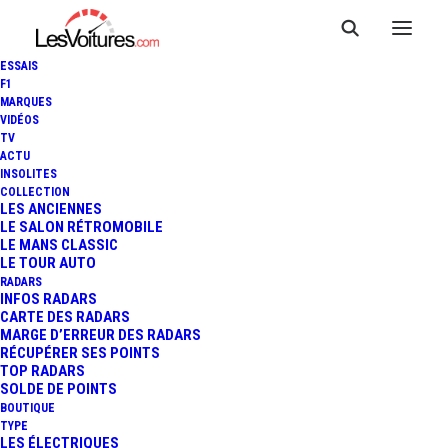
ESSAIS
F1
MARQUES
VIDÉOS
TV
ACTU
PORSCHE PANAMERA : UNE
INSOLITES
COLLECTION
NOUVELLE GÉNÉRATION DE
LES ANCIENNES
LE SALON RÉTROMOBILE
LE MANS CLASSIC
RÉFÉRENCE
LE TOUR AUTO
RADARS
INFOS RADARS
CARTE DES RADARS
7 Minutes
|
24 novembre 2023
MARGE D’ERREUR DES RADARS
RÉCUPÉRER SES POINTS
TOP RADARS
SOLDE DE POINTS
BOUTIQUE
TYPE
LES ÉLECTRIQUES
FR