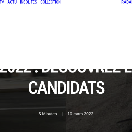
TV
ACTU
INSOLITES
COLLECTION
RADA
LES ANCIENNES
LE SALON RÉTROMOBILE
LE MANS CLASSIC
LE TOUR AUTO
2022 : DÉCOUVREZ 
CANDIDATS
5 Minutes
|
10 mars 2022