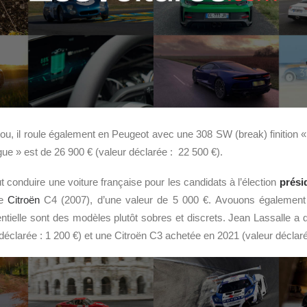
ou, il roule également en Peugeot avec une 308 SW (break) finition «
ogue » est de 26 900 € (valeur déclarée : 22 500 €).
faut conduire une voiture française pour les candidats à l’élection
prési
ne
Citroën
C4 (2007), d’une valeur de 5 000 €. Avouons également 
entielle sont des modèles plutôt sobres et discrets. Jean Lassalle a 
déclarée : 1 200 €) et une Citroën C3 achetée en 2021 (valeur déclaré