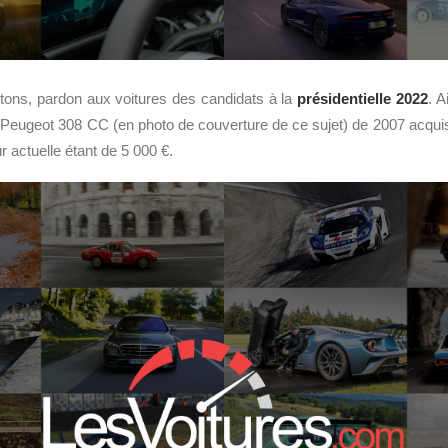
ns, pardon aux voitures des candidats à la
présidentielle 2022
. A
eugeot 308 CC (en photo de couverture de ce sujet) de 2007 acqui
r actuelle étant de 5 000 €.