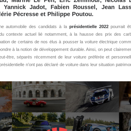
aud, Marine Le Pen, Eric Zemmour, Nicolas 
 Yannick Jadot, Fabien Roussel, Jean Lass
érie Pécresse et Philippe Poutou.
ine automobile des candidats à la
présidentielle 2022
pourrait ê
u contexte actuel lié notamment, à la hausse des prix des carbu
nation de certains de nos élus à pousser la voiture électrique comm
ondre à la notion de développement durable. Ainsi, on peut claireme
eut-être, séparés récemment de leur voiture préférée et personnell
 présidentielle n’ont pas déclaré de voiture dans leur situation patrimo