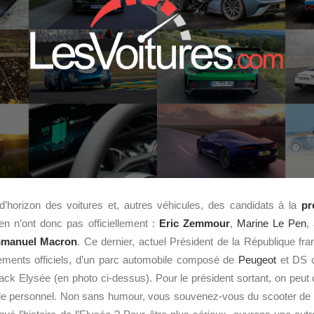
d’horizon des voitures et, autres véhicules, des candidats à la
pr
en n’ont donc pas officiellement :
Eric Zemmour
,
Marine Le Pen
,
manuel Macron
. Ce dernier, actuel Président de la République fran
ments officiels, d’un parc automobile composé de
Peugeot
et DS 
ck Elysée (en photo ci-dessus). Pour le président sortant, on peut 
le personnel. Non sans humour, vous souvenez-vous du scooter de 