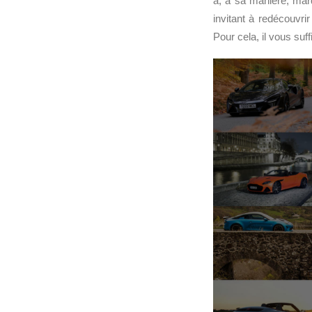
a, à sa manière, marq
invitant à redécouvr
Pour cela, il vous suff