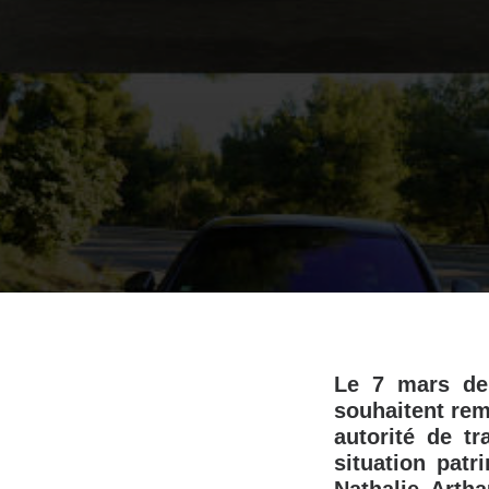
Le 7 mars der
souhaitent remp
autorité de t
situation patr