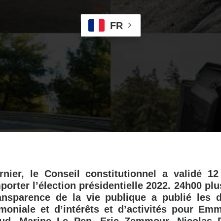
FR
nier, le Conseil constitutionnel a validé 12
orter l’élection présidentielle 2022. 24h00 plu
ransparence de la vie publique a publié les d
imoniale et d’intérêts et d’activités pour E