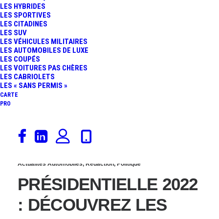
LES HYBRIDES
PROGRAMME
LES SPORTIVES
LES CITADINES
LES SUV
AUTOMOBILE DE
LES VÉHICULES MILITAIRES
LES AUTOMOBILES DE LUXE
LES COUPÉS
CHAQUE CANDIDAT
LES VOITURES PAS CHÈRES
LES CABRIOLETS
LES « SANS PERMIS »
CARTE
PRO
10 mars 2022
Actualités Automobiles
,
Rédaction
,
Politique
PRÉSIDENTIELLE 2022
: DÉCOUVREZ LES