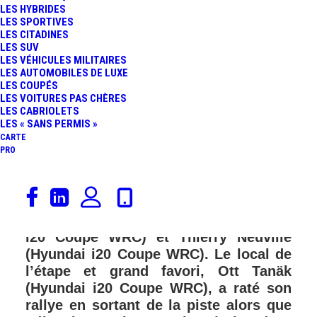
LES HYBRIDES
LES SPORTIVES
LES CITADINES
LES SUV
LES VÉHICULES MILITAIRES
LES AUTOMOBILES DE LUXE
LES COUPÉS
LES VOITURES PAS CHÈRES
LES CABRIOLETS
LES « SANS PERMIS »
CARTE
PRO
Kalle Rovanperä (Toyota Yaris WRC)
« survole » le Rallye d’Estonie qu’il
remporte devant Craig Breen (Hyundai
i20 Coupe WRC) et Thierry Neuville
(Hyundai i20 Coupe WRC). Le local de
l’étape et grand favori, Ott Tanäk
(Hyundai i20 Coupe WRC), a raté son
rallye en sortant de la piste alors que