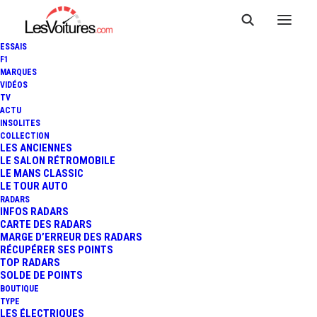
ESSAIS
F1
MARQUES
VIDÉOS
TV
ACTU
WRC - ESTONIE : PREMIÈRE
INSOLITES
COLLECTION
VICTOIRE POUR KALLE
LES ANCIENNES
LE SALON RÉTROMOBILE
LE MANS CLASSIC
ROVANPERÄ
LE TOUR AUTO
RADARS
INFOS RADARS
CARTE DES RADARS
3 Minutes
|
18 juillet 2021
MARGE D’ERREUR DES RADARS
RÉCUPÉRER SES POINTS
TOP RADARS
SOLDE DE POINTS
BOUTIQUE
TYPE
LES ÉLECTRIQUES
FR