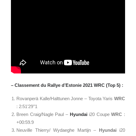
– Classement du Rallye d’Estonie 2021 WRC (Top 5) :
Rovanperä Kalle/Halttunen Jonne – Toyota Yaris
WRC
: 2:51’29’’1
Breen Craig/Nagle Paul –
Hyundai
i20 Coupe
WRC
:
+00:59.9
Neuville Thierry/ Wydaeghe Martijn –
Hyundai
i20