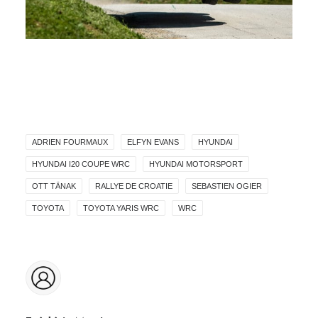
ADRIEN FOURMAUX
ELFYN EVANS
HYUNDAI
HYUNDAI I20 COUPE WRC
HYUNDAI MOTORSPORT
OTT TÄNAK
RALLYE DE CROATIE
SEBASTIEN OGIER
TOYOTA
TOYOTA YARIS WRC
WRC