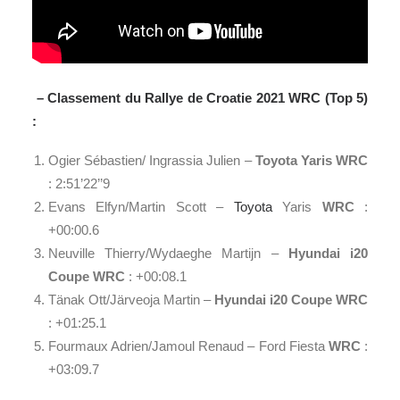
– Classement du Rallye de Croatie 2021 WRC (Top 5)
:
Ogier Sébastien/ Ingrassia Julien –
Toyota Yaris WRC
: 2:51’22’’9
Evans Elfyn/Martin Scott –
Toyota
Yaris
WRC
:
+00:00.6
Neuville Thierry/Wydaeghe Martijn –
Hyundai i20
Coupe WRC
: +00:08.1
Tänak Ott/Järveoja Martin –
Hyundai i20 Coupe WRC
: +01:25.1
Fourmaux Adrien/Jamoul Renaud – Ford Fiesta
WRC
:
+03:09.7