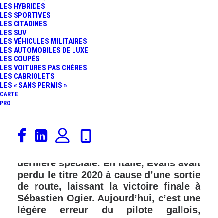
LES HYBRIDES
LES SPORTIVES
LES CITADINES
LES SUV
LES VÉHICULES MILITAIRES
LES AUTOMOBILES DE LUXE
LES COUPÉS
LES VOITURES PAS CHÈRES
LES CABRIOLETS
LES « SANS PERMIS »
CARTE
PRO
L’histoire se répète presque pour Elfyn
Evans (Toyota Yaris WRC) qui était en
tête du Rallye de Croatie avant la toute
dernière spéciale. En Italie, Evans avait
perdu le titre 2020 à cause d’une sortie
de route, laissant la victoire finale à
Sébastien Ogier. Aujourd’hui, c’est une
légère erreur du pilote gallois,