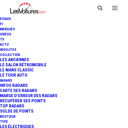
ESSAIS
F1
MARQUES
VIDÉOS
TV
ACTU
WRC - CROATIE : SÉBASTIEN
INSOLITES
COLLECTION
OGIER S'IMPOSE D'UN FIL
LES ANCIENNES
LE SALON RÉTROMOBILE
LE MANS CLASSIC
FACE À ELFYN EVANS
LE TOUR AUTO
RADARS
INFOS RADARS
CARTE DES RADARS
4 Minutes
|
25 avril 2021
MARGE D’ERREUR DES RADARS
RÉCUPÉRER SES POINTS
TOP RADARS
SOLDE DE POINTS
BOUTIQUE
TYPE
LES ÉLECTRIQUES
FR