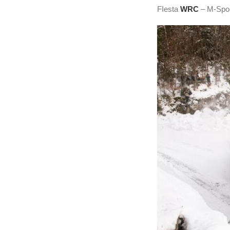
FIesta
WRC
– M-Sport