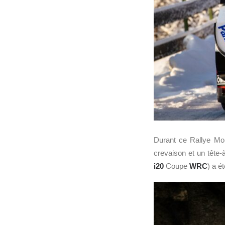
Durant ce Rallye Mon
crevaison et un tête
i20
Coupe
WRC
) a é