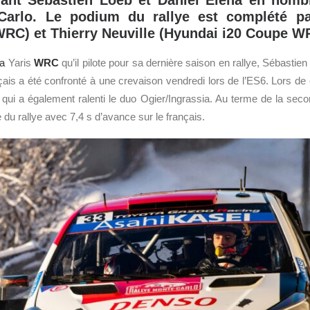
ant Sébastien Loeb et Daniel Elena en nombr
Carlo. Le podium du rallye est complété p
WRC) et Thierry Neuville (Hyundai i20 Coupe W
ta
Yaris
WRC
qu’il pilote pour sa dernière saison en rallye, Sébastien 
ançais a été confronté à une crevaison vendredi lors de l’ES6. Lors d
 qui a également ralenti le duo Ogier/Ingrassia. Au terme de la seco
e du rallye avec 7,4 s d’avance sur le français.