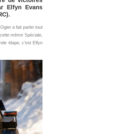
e de victoires
ar Elfyn Evans
RC).
Ogier a fait parler tout
e cette même Spéciale,
nde étape, c’est Elfyn