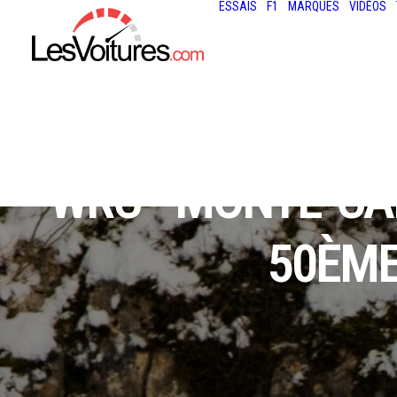
ESSAIS
F1
MARQUES
VIDÉOS
WRC - MONTE-CA
50ÈME