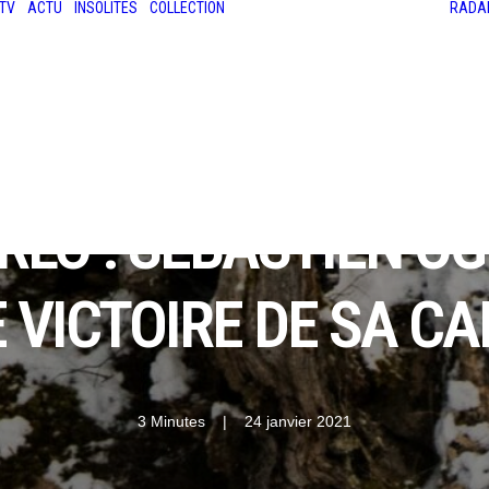
TV
ACTU
INSOLITES
COLLECTION
RADA
LES ANCIENNES
LE SALON RÉTROMOBILE
LE MANS CLASSIC
LE TOUR AUTO
RLO : SÉBASTIEN OG
 VICTOIRE DE SA CA
3 Minutes
|
24 janvier 2021