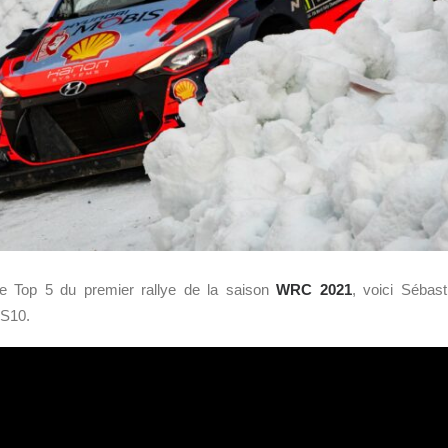
le Top 5 du premier rallye de la saison
WRC 2021
, voici Sébas
ES10.