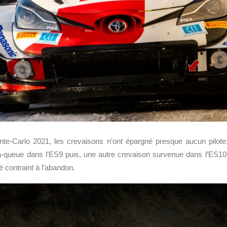
te-Carlo 2021, les crevaisons n’ont épargné presque aucun pilote.
-à-queue dans l’ES9 puis, une autre crevaison survenue dans l’ES10
té contraint à l’abandon.